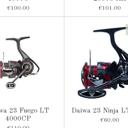
€100.00
€101.00
wa 23 Fuego LT
Daiwa 23 Ninja L
4000СP
€60.00