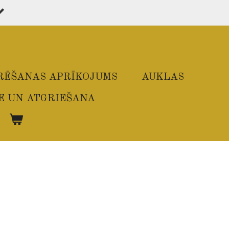
RĒŠANAS APRĪKOJUMS
AUKLAS
E UN ATGRIEŠANA