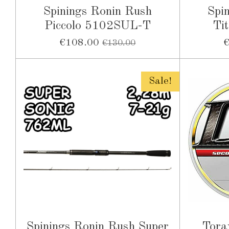
Spinings Ronin Rush
Spi
Piccolo 5102SUL-T
Ti
€108.00
€130.00
Sale!
Spinings Ronin Rush Super
Tora