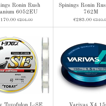
nings Ronin Rush
Spinings Ronin Rus
tanium 6052EU
762M
€170.00
€283.00
€204.00
€340.
y Toyofulon L-SE
Varivas X4 1