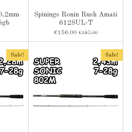
 0,2mm
Spinings Ronin Rush Amati
5gb
612SUL-T
€156.00
€187.00
Sale!
Sale!