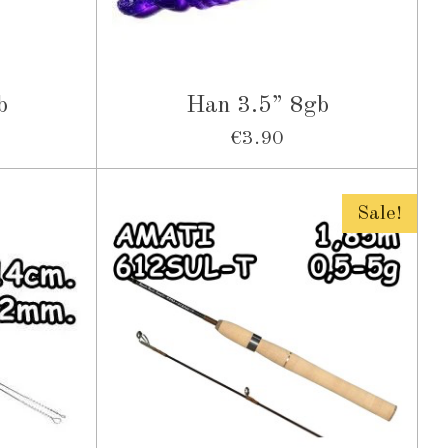
b
Han 3.5” 8gb
€3.90
Sale!