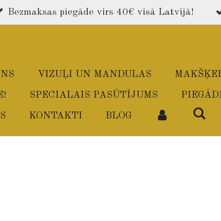
Bezmaksas piegāde virs 40€ visā Latvijā!
ONS
VIZUĻI UN MANDULAS
MAKŠĶE
E!
SPECIALAIS PASŪTĪJUMS
PIEGĀD
S
KONTAKTI
BLOG