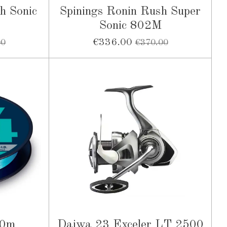
h Sonic
Spinings Ronin Rush Super
Sonic 802M
€336.00
00
€370.00
50m
Daiwa 23 Exceler LT 2500