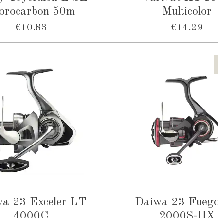
uorocarbon 50m
Multicolor
€10.83
€14.29
a 23 Exceler LT
Daiwa 23 Fueg
4000C
2000S-HX