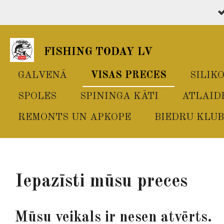
Skip
to
main
FISHING TODAY LV
content
GALVENĀ
VISAS PRECES
SILIK
SPOLES
SPININGA KĀTI
ATLAID
REMONTS UN APKOPE
BIEDRU KLUB
Iepazīsti mūsu preces
Mūsu veikals ir nesen atvērts.