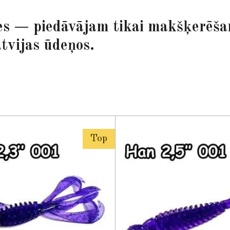
s — piedāvājam tikai makšķerēšana
tvijas ūdeņos.
Top