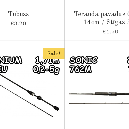
Tubuss
Tērauda pavadas
14cm / Stīgas 
€3.20
€1.70
Sale!