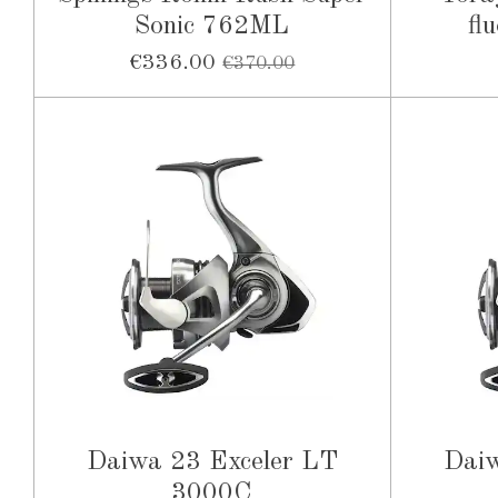
Sonic 762ML
fl
€336.00
€370.00
Daiwa 23 Exceler LT
Daiw
3000C