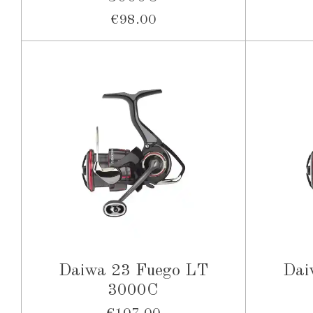
€98.00
Daiwa 23 Fuego LT
Dai
3000С