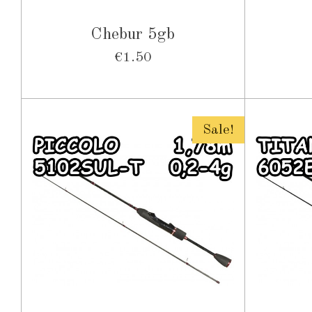
Chebur 5gb
€1.50
Sale!