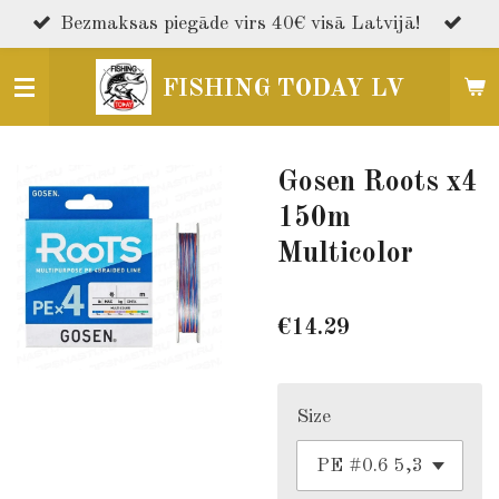
Skip
Bezmaksas piegāde virs 40€ visā Latvijā!
to
main
FISHING TODAY LV
content
Gosen Roots x4
150m
Multicolor
€14.29
Size