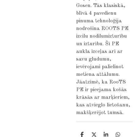
Gosen. Tās klasiskā,
blīvā 4 pavedienu
pinuma tehnoloģija
nodrošina ROOTS PE
izcilu nodilumizturību
un izturību. Šī PE
aukla izceļas arī ar
savu gludumu,
ievērojami palielinot
metiena attālumu.
Jāatzīmē, ka RooTS
PE ir pieejama košās
krāsās ar marķieriem,
kas atvieglo lietošanu,
makšķerējot tumsā.
S
S
S
S