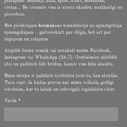
jautājumi.
Mānekļi, kāts, spole, svari, montāžas,
vietas… Ne vienmēr viss ir uzreiz skaidrs, neatkarīgi no
pieredzes.
Mēs piedāvājam
bezmaksas
konsultāciju no spiningotāja
spiningotājam – galvenokārt par džigu, bet arī par
šūpiņiem un rotiņiem.
Aizpildi formu zemāk vai uzraksti mums Facebook,
Instagram vai WhatsApp (24/7). Centīsimies atbildēt
ātri un palīdzēt līdz brīdim, kamēr viss kļūs skaidrs.
Mūsu mērķis ir palīdzēt izvēlēties tieši to, kas strādās
Tavā copē. Ja kādas preces nav mūsu veikalā, godīgi
ieteiksim, kur to labāk un izdevīgāk iegādāties citur.
Vārds *