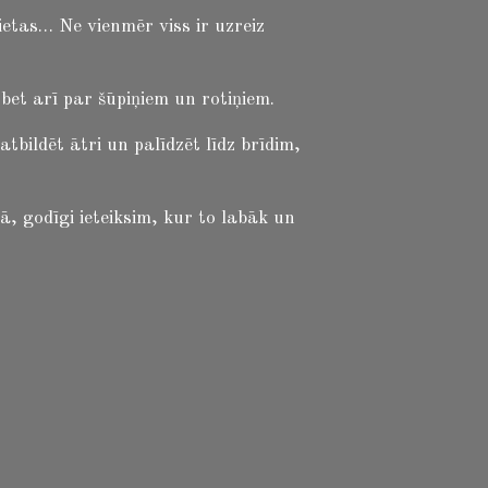
ietas… Ne vienmēr viss ir uzreiz
et arī par šūpiņiem un rotiņiem.
ildēt ātri un palīdzēt līdz brīdim,
ā, godīgi ieteiksim, kur to labāk un