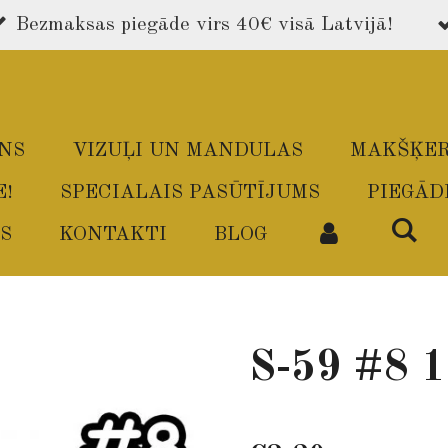
Bezmaksas piegāde virs 40€ visā Latvijā!
ONS
VIZUĻI UN MANDULAS
MAKŠĶER
E!
SPECIALAIS PASŪTĪJUMS
PIEGĀD
S
KONTAKTI
BLOG
S-59 #8 