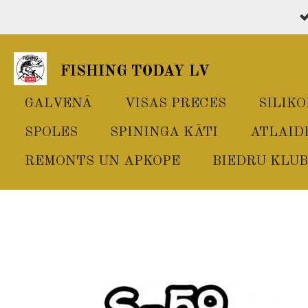
Skip
to
main
FISHING TODAY LV
content
GALVENĀ
VISAS PRECES
SILIK
SPOLES
SPININGA KĀTI
ATLAID
REMONTS UN APKOPE
BIEDRU KLUB