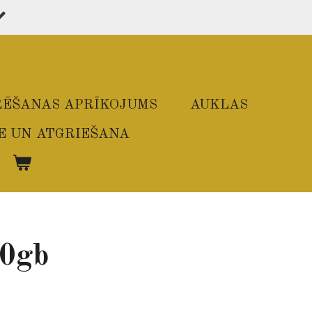
ĒŠANAS APRĪKOJUMS
AUKLAS
E UN ATGRIEŠANA
10gb