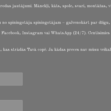
i rodas jautājumi.
Mānekļi, kāts, spole, svari, montāžas, v
 no spiningotāja spiningotājam – galvenokārt par džigu, b
 Facebook, Instagram vai WhatsApp (24/7). Centīsimies atb
 to, kas strādās Tavā copē. Ja kādas preces nav mūsu veikal