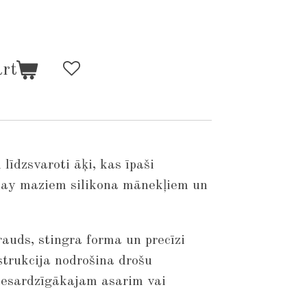
art
 līdzsvaroti āķi, kas īpaši
day maziem silikona mānekļiem un
auds, stingra forma un precīzi
strukcija nodrošina drošu
iesardzīgākajam asarim vai