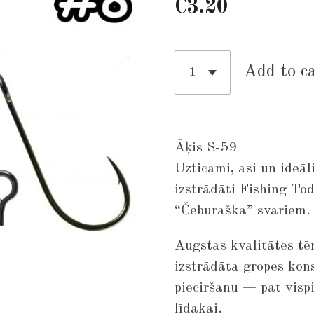
€3.20
Add to c
Āķis S-59
Uzticami, asi un ideāli
izstrādāti Fishing To
“Čeburaška” svariem.
Augstas kvalitātes tēr
izstrādāta gropes kon
pieciršanu — pat visp
līdakai.