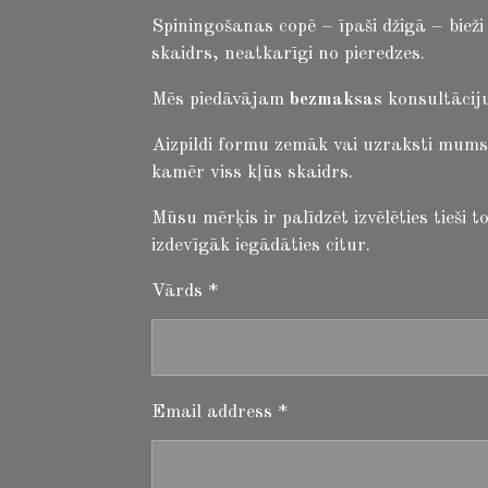
Spiningošanas copē – īpaši džigā – biež
skaidrs, neatkarīgi no pieredzes.
Mēs piedāvājam
bezmaksas
konsultāciju
Aizpildi formu zemāk vai uzraksti mums
kamēr viss kļūs skaidrs.
Mūsu mērķis ir palīdzēt izvēlēties tieši
izdevīgāk iegādāties citur.
Vārds *
Email address *