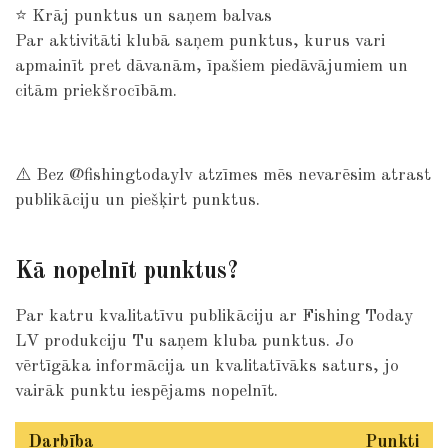
⭐
Krāj punktus un saņem balvas
Par aktivitāti klubā saņem punktus, kurus vari
apmainīt pret dāvanām, īpašiem piedāvājumiem un
citām priekšrocībām.
⚠️ Bez @fishingtodaylv atzīmes mēs nevarēsim atrast
publikāciju un piešķirt punktus.
Kā nopelnīt punktus?
Par katru kvalitatīvu publikāciju ar Fishing Today
LV produkciju Tu saņem kluba punktus. Jo
vērtīgāka informācija un kvalitatīvāks saturs, jo
vairāk punktu iespējams nopelnīt.
Darbība
Punkti