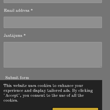
Email address *
Jautājums *
Submit form
This website uses cookies to enhance your
experience and display tailored ads. By clicking
"Accept", you consent to the use of all the
I
W
F
cookies.
n
h
a
© 2025 - 2026 Fishing Today Latvia
s
a
c
Powered by
Webador