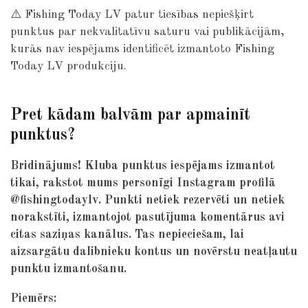
⚠️ Fishing Today LV patur tiesības nepiešķirt
punktus par nekvalitatīvu saturu vai publikācijām,
kurās nav iespējams identificēt izmantoto Fishing
Today LV produkciju.
Pret kādam balvām par apmainīt
punktus?
Bridinājums! Kluba punktus iespējams izmantot
tikai, rakstot mums personīgi Instagram profilā
@fishingtodaylv. Punkti netiek rezervēti un netiek
norakstīti, izmantojot pasutījuma komentārus avi
citas saziņas kanālus. Tas nepieciešam, lai
aizsargātu dalibnieku kontus un novērstu neatļautu
punktu izmantošanu.
Piemērs: