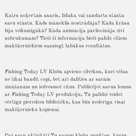
Katrs noķertais asaris, līdaka vai zandarts stāsta
savu stāstu. Kāds māneklis nostrādāja? Kāda krāsa
bija veiksmīgākā? Kāda animācija pārliecināja zivi
uzbrukumam? Tieši šī informācija bieži palīdz citiem
makšķerniekiem sasniegt labākus rezultātus.
Fishing Today LV Klubs apvieno cilvēkus, kuri vēlas
ne tikai baudīt copi, bet arī dalīties ar savām
zināšanām un iedvesmot citus. Publicējot savus lomus
ar Fishing Today LV produkciju, Tu palīdzi veidot
vērtīgu pieredzes bibliotēku, kas būs noderīga visai
makšķernieku kopienai.
Par savu aktivitāti Tu saņem kluba punktus, kurus