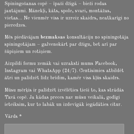
Spiningošanas copē – īpaši džigā – bieži rodas
jautājumi.
Mānekļi, kāts, spole, svari, montāžas,
vietas… Ne vienmēr viss ir uzreiz skaidrs, neatkarīgi no
pieredzes.
Mēs piedāvājam
bezmaksas
konsultāciju no spiningotāja
spiningotājam – galvenokārt par džigu, bet arī par
šūpiņiem un rotiņiem.
Aizpildi formu zemāk vai uzraksti mums Facebook,
Instagram vai WhatsApp (24/7). Centīsimies atbildēt
ātri un palīdzēt līdz brīdim, kamēr viss kļūs skaidrs.
Mūsu mērķis ir palīdzēt izvēlēties tieši to, kas strādās
Tavā copē. Ja kādas preces nav mūsu veikalā, godīgi
ieteiksim, kur to labāk un izdevīgāk iegādāties citur.
Vārds *