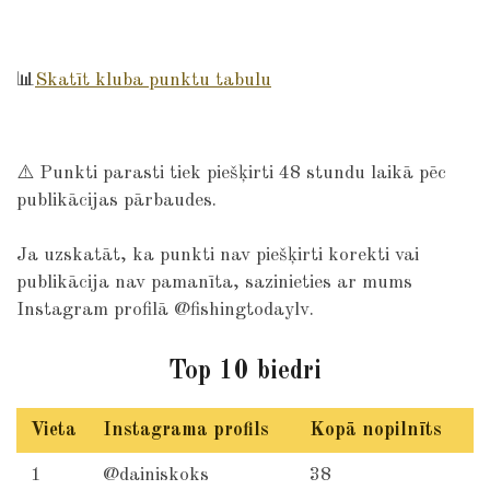
📊
Skatīt kluba punktu tabulu
⚠️ Punkti parasti tiek piešķirti 48 stundu laikā pēc
publikācijas pārbaudes.
Ja uzskatāt, ka punkti nav piešķirti korekti vai
publikācija nav pamanīta, sazinieties ar mums
Instagram profilā @fishingtodaylv.
Top 10 biedri
Vieta
Instagrama profils
Kopā nopilnīts
1
@dainiskoks
38