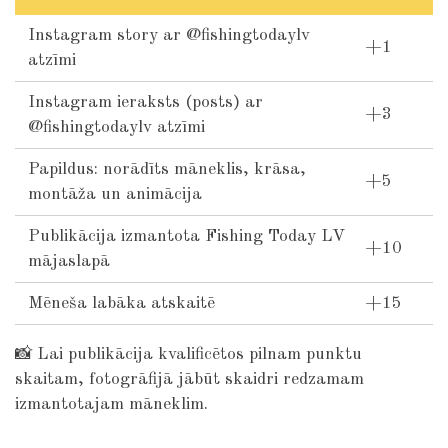
Instagram story ar @fishingtodaylv
+1
atzīmi
Instagram ieraksts (posts) ar
+3
@fishingtodaylv atzīmi
Papildus: norādīts māneklis, krāsa,
+5
montāža un animācija
Publikācija izmantota Fishing Today LV
+10
mājaslapā
Mēneša labāka atskaitē
+15
📸
Lai publikācija kvalificētos pilnam punktu
skaitam, fotogrāfijā jābūt skaidri redzamam
izmantotajam māneklim.