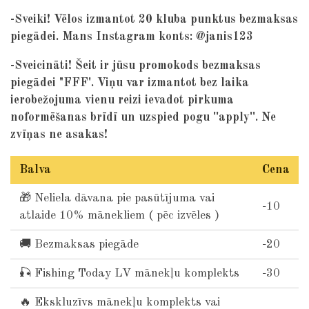
-Sveiki! Vēlos izmantot 20 kluba punktus bezmaksas
piegādei. Mans Instagram konts: @janis123
-Sveicināti! Šeit ir jūsu promokods bezmaksas
piegādei "FFF'. Viņu var izmantot bez laika
ierobežojuma vienu reizi ievadot pirkuma
noformēšanas brīdī un uzspied pogu ''apply''. Ne
zvīņas ne asakas!
Balva
Cena
🎁 Neliela dāvana pie pasūtījuma vai
-10
atlaide 10% mānekliem ( pēc izvēles )
🚚 Bezmaksas piegāde
-20
🎣 Fishing Today LV mānekļu komplekts
-30
🔥 Ekskluzīvs mānekļu komplekts vai