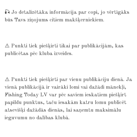
🎣 Jo detalizētāka informācija par copi, jo vērtīgāks
būs Tavs ziņojums citiem makšķerniekiem.
⚠️ Punkti tiek piešķirti tikai par publikācijām, kas
publicētas pēc kluba izveides.
⚠️ Punkti tiek piešķirti par vienu publikāciju dienā. Ja
vienā publikācijā ir vairāki lomi vai dažādi mānekļi,
Fishing Today LV var pēc saviem ieskatiem piešķirt
papildu punktus, taču iesakām katru lomu publicēt
atsevišķi dažādās dienās, lai saņemtu maksimālu
ieguvumu no dalības klubā.