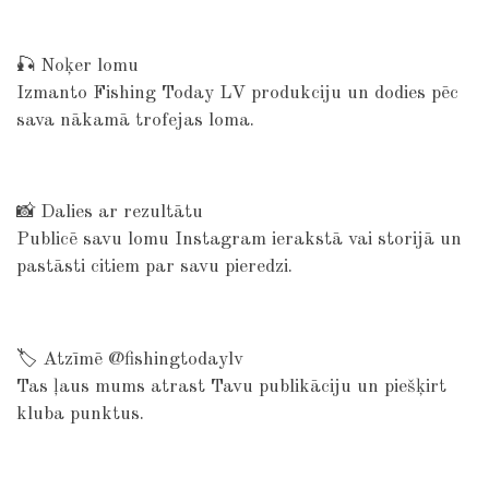
🎣
Noķer lomu
Izmanto Fishing Today LV produkciju un dodies pēc
sava nākamā trofejas loma.
📸
Dalies ar rezultātu
Publicē savu lomu Instagram ierakstā vai storijā un
pastāsti citiem par savu pieredzi.
🏷️
Atzīmē @fishingtodaylv
Tas ļaus mums atrast Tavu publikāciju un piešķirt
kluba punktus.