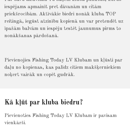
iespējams apmainīt pret dāvanām un citām
priekšrocībām. Aktīvākie biedri nonāk kluba TOP
reitingā, iegūst atzinību kopienā un var pretendēt uz
īpašām balvām un iespēju testēt jaunumus pirms to
nonākšanas pārdošanā.
Pievienojies Fishing Today LV Klubam un kļūsti par
daļu no kopienas, kas palīdz citiem makšķerniekiem
noķert vairāk un copēt gudrāk.
Kā kļūt par kluba biedru?
Pievienoties Fishing Today LV Klubam ir pavisam
vienkārši.