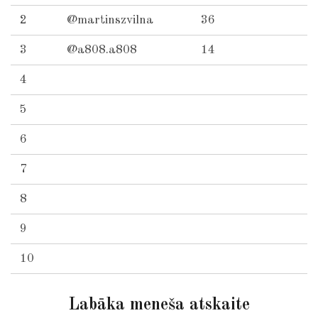
2
@martinszvilna
36
3
@a808.a808
14
4
5
6
7
8
9
10
Labāka meneša atskaite