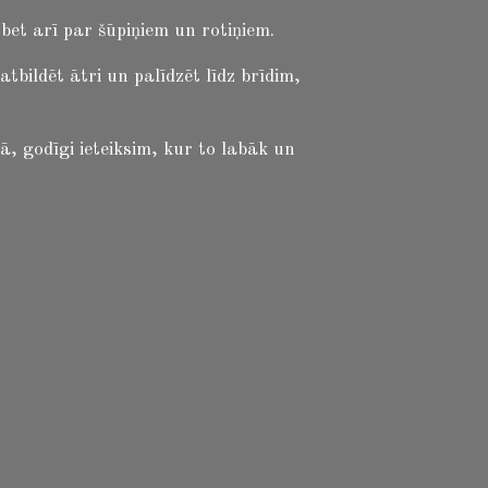
et arī par šūpiņiem un rotiņiem.
ildēt ātri un palīdzēt līdz brīdim,
ā, godīgi ieteiksim, kur to labāk un