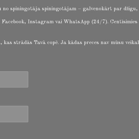
 no spiningotāja spiningotājam – galvenokārt par džigu, b
 Facebook, Instagram vai WhatsApp (24/7). Centīsimies atb
 to, kas strādās Tavā copē. Ja kādas preces nav mūsu veikal