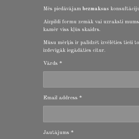
Mēs piedāvājam
bezmaksas
konsultāciju
Aizpildi formu zemāk vai uzraksti mums
kamēr viss kļūs skaidrs.
Mūsu mērķis ir palīdzēt izvēlēties tieši
izdevīgāk iegādāties citur.
Vārds *
Email address *
Jautājums *