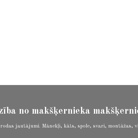
 Elektroinstumenti, Monitori, Zoo preces, Klimat
zība no makšķernieka makšķern
i rodas jautājumi.
Mānekļi, kāts, spole, svari, montāžas, v