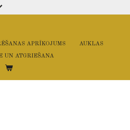
ĒŠANAS APRĪKOJUMS
AUKLAS
E UN ATGRIEŠANA