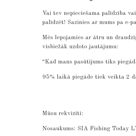
Vai tev nepieciešama palīdzība va
palīdzēt! Sazinies ar mums pa e-pa
Mēs lepojamies ar ātru un draudzī
visbiežāk uzdoto jautājumu:
“Kad mans pasūtījums tiks piegād
95% laikā piegāde tiek veikta 2 da
Mūsu rekvizīti:
Nosaukums:
SIA Fishing Today L