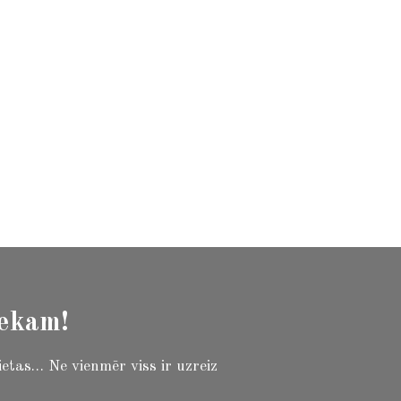
a iekārtas, Kameras, Rokas pulksteņi
iekam!
ietas… Ne vienmēr viss ir uzreiz