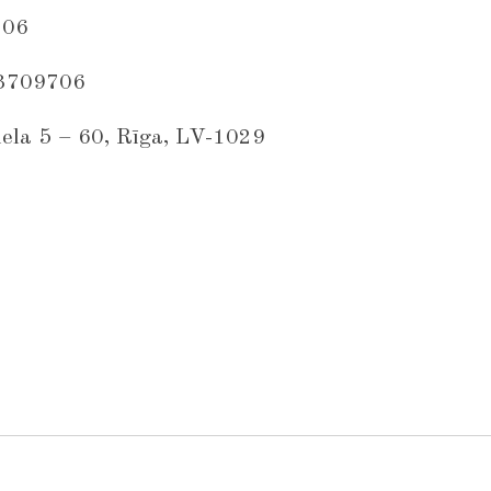
706
03709706
iela 5 – 60, Rīga, LV-1029