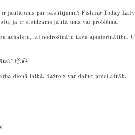
i ir jautājums par pasūtījumu?
Fishing Today Latv
stu, ja ir steidzams jautājums vai problēma.
gu atbalstu, lai nodrošinātu tavu apmierinātību. 
āts?” 📦🎣
rba dienā laikā, dažreiz var dabut preci atrāk.
V