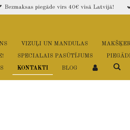
Bezmaksas piegāde virs 40€ visā Latvijā!
ONS
VIZUĻI UN MANDULAS
MAKŠĶER
E!
SPECIALAIS PASŪTĪJUMS
PIEGĀD
S
KONTAKTI
BLOG