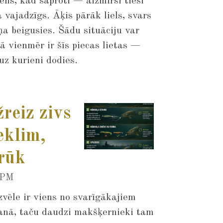
dens, kad saproti — aizmirsi tieši
a vajadzīgs. Āķis pārāk liels, svars
ņa beigusies. Šādu situāciju var
mā vienmēr ir šīs piecas lietas —
uz kurieni dodies.
reiz zivs
eklim,
rūk
 PM
vēle ir viens no svarīgākajiem
nā, taču daudzi makšķernieki tam