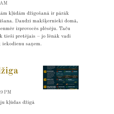
 AM
jām kļūdām džigošanā ir pārāk
īšana. Daudzi makšķernieki domā,
ienmēr izprovocēs plēsēju. Taču
k tieši pretējais – jo lēnāk vadi
k iekodienu saņem.
džiga
29 PM
ju kļūdas džigā