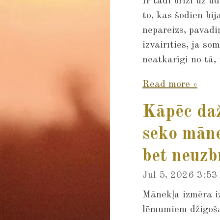
Ir tādi brīži uz ū
to, kas šodien bij
nepareizs, pavadi
izvairīties, ja so
neatkarīgi no tā, 
Read more »
Kāpēc daž
seko mān
bet neuzb
Jul 5, 2026
3:53
Mānekļa izmēra iz
lēmumiem džigoša