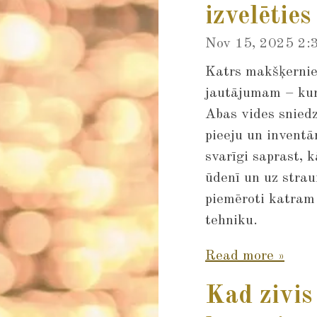
izvelēties
Nov 15, 2025
2:
Katrs makšķernie
jautājumam – kur 
Abas vides sniedz
pieeju un inventā
svarīgi saprast, 
ūdenī un uz strau
piemēroti katram
tehniku.
Read more »
Kad zivis