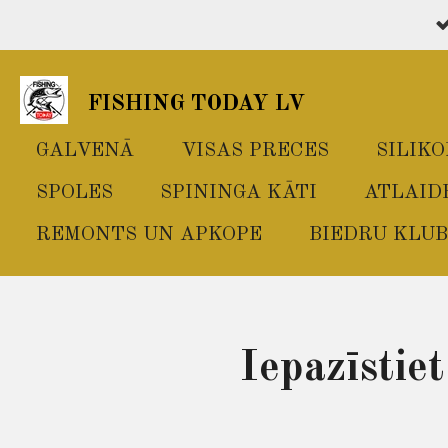
Skip
to
main
FISHING TODAY LV
content
GALVENĀ
VISAS PRECES
SILIK
SPOLES
SPININGA KĀTI
ATLAID
REMONTS UN APKOPE
BIEDRU KLUB
Iepazīstie