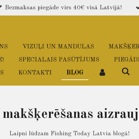
Bezmaksas piegāde virs 40€ visā Latvijā!
ONS
VIZUĻI UN MANDULAS
MAKŠĶER
E!
SPECIALAIS PASŪTĪJUMS
PIEGĀD
S
KONTAKTI
BLOG
t makšķerēšanas aizrauj
Laipni lūdzam Fishing Today Latvia blogā!