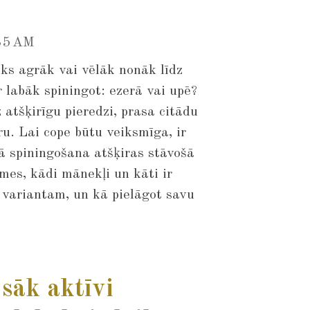
35 AM
ks agrāk vai vēlāk nonāk līdz
labāk spiningot: ezerā vai upē?
 atšķirīgu pieredzi, prasa citādu
ru. Lai cope būtu veiksmīga, ir
kā spiningošana atšķiras stāvošā
mes, kādi mānekļi un kāti ir
 variantam, un kā pielāgot savu
 sāk aktīvi