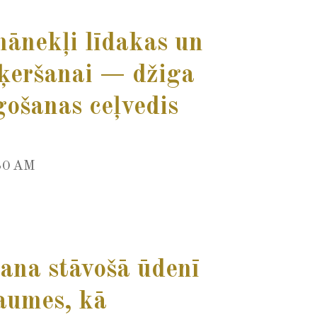
ānekļi līdakas un
ķeršanai — džiga
gošanas ceļvedis
30 AM
ana stāvošā ūdenī
raumes, kā