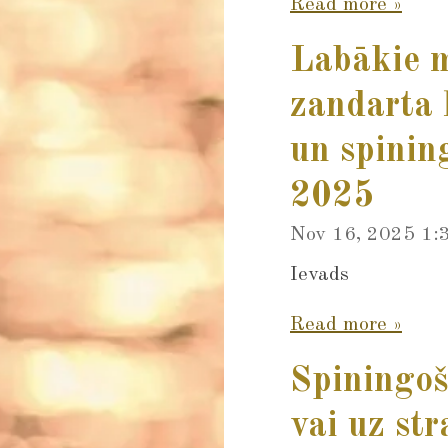
Read more »
Labākie m
zandarta 
un spinin
2025
Nov 16, 2025
1:
Ievads
Read more »
Spiningoš
vai uz st