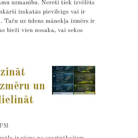
amu uzmanību. Nereti tiek izvēlēts
kārši izskatās pievilcīgs vai ir
dū. Taču uz ūdens mānekļa izmērs ir
as bieži vien nosaka, vai sekos
zināt
izmēru un
ielināt
 PM