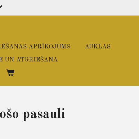
ĒŠANAS APRĪKOJUMS
AUKLAS
E UN ATGRIEŠANA
ošo pasauli