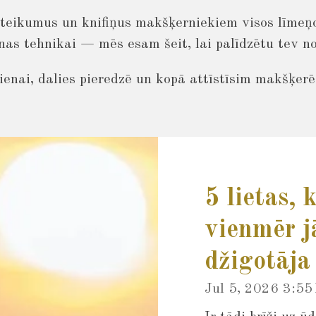
eteikumus un knifiņus makšķerniekiem visos līmeņos
as tehnikai — mēs esam šeit, lai palīdzētu tev 
ienai, dalies pieredzē un kopā attīstīsim makšķerē
5 lietas,
vienmēr j
džigotāja
Jul 5, 2026
3:55