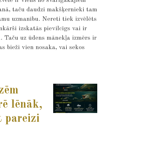
vēle ir viens no svarīgākajiem
nā, taču daudzi makšķernieki tam
amu uzmanību. Nereti tiek izvēlēts
kārši izskatās pievilcīgs vai ir
dū. Taču uz ūdens mānekļa izmērs ir
as bieži vien nosaka, vai sekos
izēm
ē lēnāk,
 pareizi