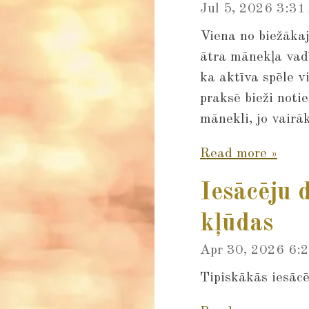
Jul 5, 2026
3:31
Viena no biežāka
ātra mānekļa vad
ka aktīva spēle v
praksē bieži notie
mānekli, jo vairā
Read more »
Iesācēju 
kļūdas
Apr 30, 2026
6:
Tipiskākās iesācē