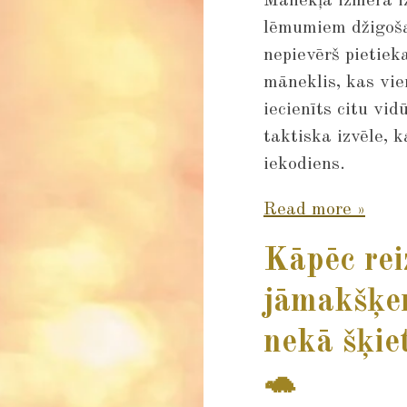
Mānekļa izmēra iz
lēmumiem džigoša
nepievērš pietiek
māneklis, kas vien
iecienīts citu vi
taktiska izvēle, k
iekodiens.
Read more »
Kāpēc re
jāmakšķer
nekā šķiet
🐢