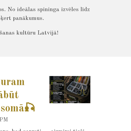
. No ideālas spininga izvēles līdz
noķert panākumus.
šanas kultūru Latvijā!
 kuram
ābūt
 somā🎣
 PM