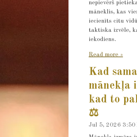
nepievērš pietiek
māneklis, kas vien
iecienīts citu vi
taktiska izvēle, k
iekodiens.
Read more »
Kad sama
mānekļa 
kad to pal
⚖️
Jul 5, 2026
3:50