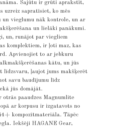
anāma. Sajūtu ir grūti aprakstīt,
ūs uzreiz sapratīsiet, ko mēs
 un vieglumu nāk kontrole, un ar
akšķerēšana un lielāki panākumi.
gi, un, runājot par viegliem
 komplektiem, ir ļoti maz, kas
rd. Apvienojiet to ar jebkuru
alkmakšķerēšanas kātu, un jūs
t līdzsvaru, ļaujot jums makšķerēt
inot savu baudījumu līdz
ekā jūs domājāt.
 ir otrās paaudzes Magnumlite
kopā ar korpusu ir izgatavots no
i4+ kompozītmateriāla. Tāpēc
viegla. Iekšēji HAGANE Gear,