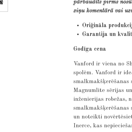
pārbaudīts pirms nosūt
ziņu komentārā vai uz
Oriģināla produkci
Garantija un kvali
Godīga cena
Vanford ir viena no S
spolēm. Vanford ir id
smalkmakšķerēšanas st
Magnumlite sērijas un
inženierijas robežas, 
smalkmakšķerēšanas st
un noteikti novērtēsie
Inerce, kas nepiecieša