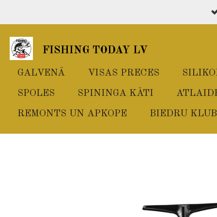
Skip
to
main
FISHING TODAY LV
content
GALVENĀ
VISAS PRECES
SILIK
SPOLES
SPININGA KĀTI
ATLAID
REMONTS UN APKOPE
BIEDRU KLUB