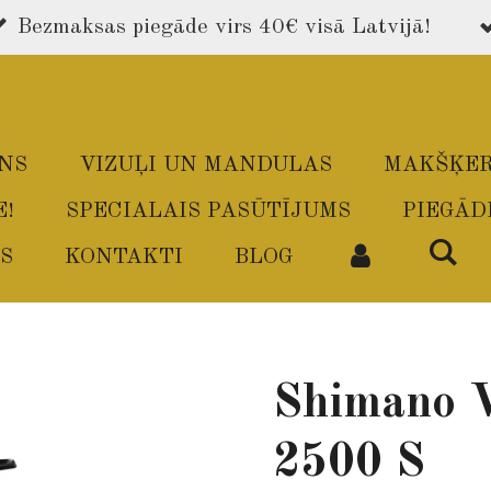
Bezmaksas piegāde virs 40€ visā Latvijā!
ONS
VIZUĻI UN MANDULAS
MAKŠĶER
E!
SPECIALAIS PASŪTĪJUMS
PIEGĀD
S
KONTAKTI
BLOG
Shimano 
2500 S