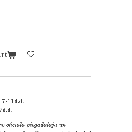
art
 7-11d.d.
7d.d.
no oficiālā piegadātāja un