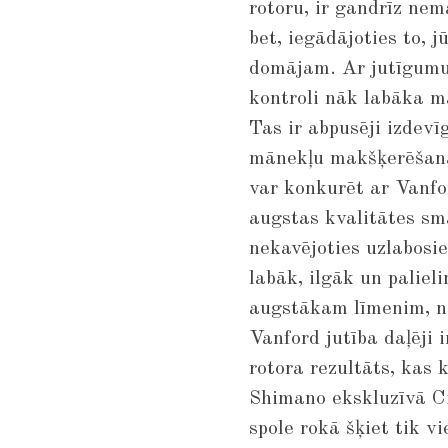
rotoru, ir gandrīz nem
bet, iegādājoties to, j
domājam. Ar jutīgumu
kontroli nāk labāka m
Tas ir abpusēji izdevī
mānekļu makšķerēšanas
var konkurēt ar Vanfo
augstas kvalitātes sm
nekavējoties uzlabosie
labāk, ilgāk un paliel
augstākam līmenim, n
Vanford jutība daļēji
rotora rezultāts, kas 
Shimano ekskluzīvā C
spole rokā šķiet tik 