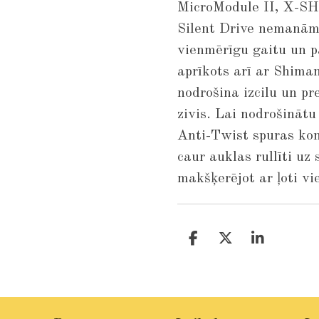
MicroModule II, X-SHI
Silent Drive nemanāmi
vienmērīgu gaitu un p
aprīkots arī ar Shima
nodrošina izcilu un pr
zivis. Lai nodrošinātu
Anti-Twist spuras kont
caur auklas rullīti uz 
makšķerējot ar ļoti v
S
S
S
h
h
h
a
a
a
r
r
r
e
e
e