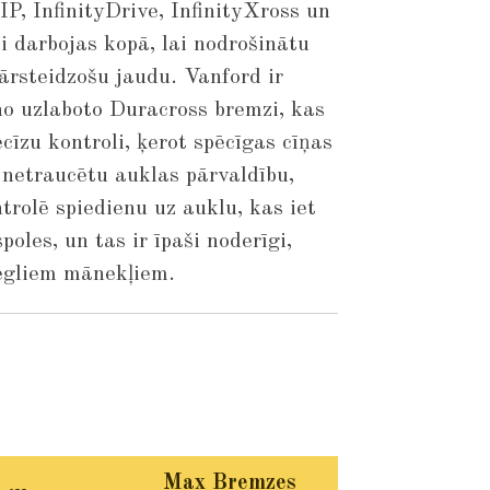
P, InfinityDrive, InfinityXross un
 darbojas kopā, lai nodrošinātu
ārsteidzošu jaudu. Vanford ir
no uzlaboto Duracross bremzi, kas
ecīzu kontroli, ķerot spēcīgas cīņas
 netraucētu auklas pārvaldību,
rolē spiedienu uz auklu, kas iet
spoles, un tas ir īpaši noderīgi,
iegliem mānekļiem.
Max Bremzes