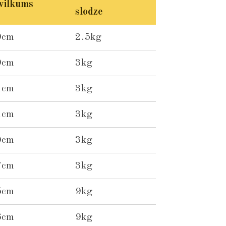
vilkums
slodze
9cm
2.5kg
9cm
3kg
1cm
3kg
1cm
3kg
0cm
3kg
7cm
3kg
5cm
9kg
6cm
9kg