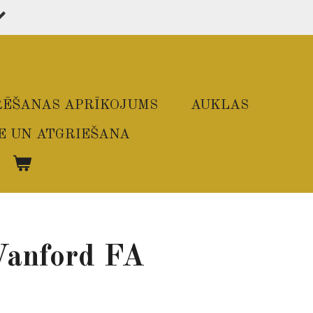
ĒŠANAS APRĪKOJUMS
AUKLAS
E UN ATGRIEŠANA
Vanford FA