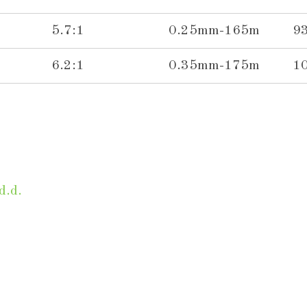
5.7:1
0.25mm-165m
9
6.2:1
0.35mm-175m
1
d.d.