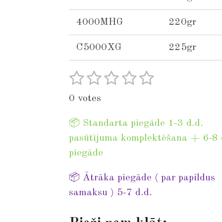
4000MHG
220gr
C5000XG
225gr
1
2
3
4
5
S
R
u
s
s
s
s
s
a
0 votes
b
t
t
t
t
t
t
m
i
a
a
a
a
a
📦 Standarta piegāde 1-3 d.d.
i
n
t
r
pasūtījuma komplektēšana + 6-8 
r
r
r
r
r
g
piegāde
s
s
s
s
a
:
t
📦 Ātrāka piegāde ( par papildus
0
i
samaksu ) 5-7 d.d.
s
n
t
g