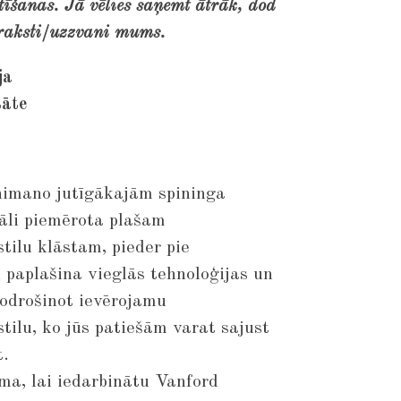
īšanas. Jā vēlies saņemt ātrāk, dod
raksti/uzzvani mums.
ja
tāte
himano jutīgākajām spininga
eāli piemērota plašam
ilu klāstam, pieder pie
 paplašina vieglās tehnoloģijas un
nodrošinot ievērojamu
ilu, ko jūs patiešām varat sajust
t.
ma, lai iedarbinātu Vanford