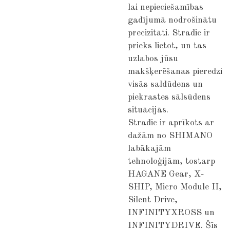
lai nepieciešamības
gadījumā nodrošinātu
precizitāti. Stradic ir
prieks lietot, un tas
uzlabos jūsu
makšķerēšanas pieredzi
visās saldūdens un
piekrastes sālsūdens
situācijās.
Stradic ir aprīkots ar
dažām no SHIMANO
labākajām
tehnoloģijām, tostarp
HAGANE Gear, X-
SHIP, Micro Module II,
Silent Drive,
INFINITYXROSS un
INFINITYDRIVE. Šīs