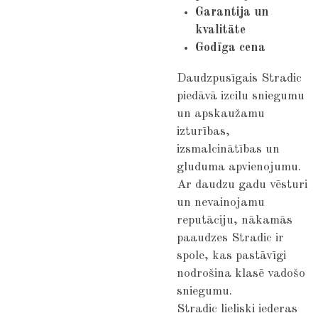
Garantija un
kvalitāte
Godīga cena
Daudzpusīgais Stradic
piedāvā izcilu sniegumu
un apskaužamu
izturības,
izsmalcinātības un
gluduma apvienojumu.
Ar daudzu gadu vēsturi
un nevainojamu
reputāciju, nākamās
paaudzes Stradic ir
spole, kas pastāvīgi
nodrošina klasē vadošo
sniegumu.
Stradic lieliski iederas