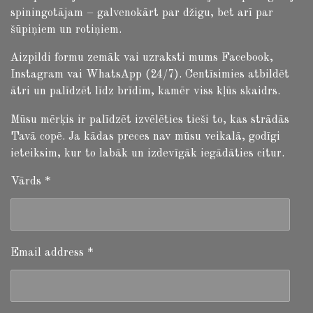
spiningotājam – galvenokārt par džigu, bet arī par
šūpiņiem un rotiņiem.
Aizpildi formu zemāk vai uzraksti mums Facebook,
Instagram vai WhatsApp (24/7). Centīsimies atbildēt
ātri un palīdzēt līdz brīdim, kamēr viss kļūs skaidrs.
Mūsu mērķis ir palīdzēt izvēlēties tieši to, kas strādās
Tavā copē. Ja kādas preces nav mūsu veikalā, godīgi
ieteiksim, kur to labāk un izdevīgāk iegādāties citur.
Vārds *
Email address *