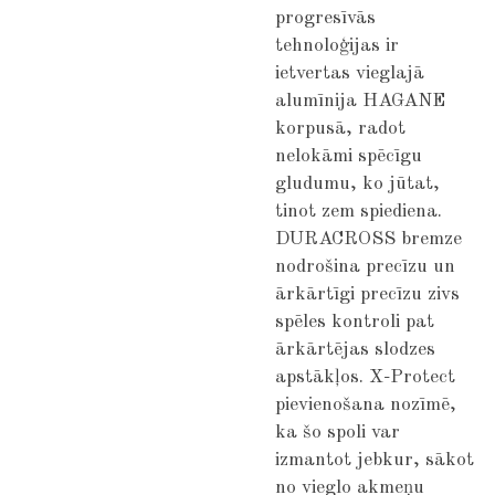
progresīvās
tehnoloģijas ir
ietvertas vieglajā
alumīnija HAGANE
korpusā, radot
nelokāmi spēcīgu
gludumu, ko jūtat,
tinot zem spiediena.
DURACROSS bremze
nodrošina precīzu un
ārkārtīgi precīzu zivs
spēles kontroli pat
ārkārtējas slodzes
apstākļos. X-Protect
pievienošana nozīmē,
ka šo spoli var
izmantot jebkur, sākot
no vieglo akmeņu