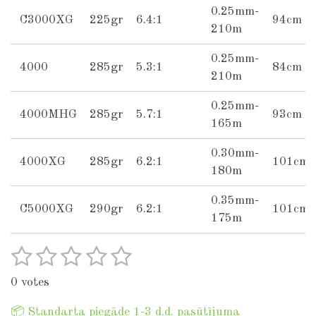
0.25mm-
C3000XG
225gr
6.4:1
94cm
210m
0.25mm-
4000
285gr
5.3:1
84cm
210m
0.25mm-
4000MHG
285gr
5.7:1
93cm
165m
0.30mm-
4000XG
285gr
6.2:1
101cm
180m
0.35mm-
C5000XG
290gr
6.2:1
101cm
175m
1
2
3
4
5
S
R
u
a
s
s
s
s
s
b
0 votes
t
t
t
t
t
t
m
i
i
📦 Standarta piegāde 1-3 d.d. pasūtījuma