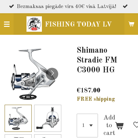
Skip
Bezmaksas piegāde virs 40€ visā Latvijā!
to
main
FISHING TODAY LV
content
Shimano
Stradic FM
C3000 HG
€187.00
FREE shipping
Add
to
cart