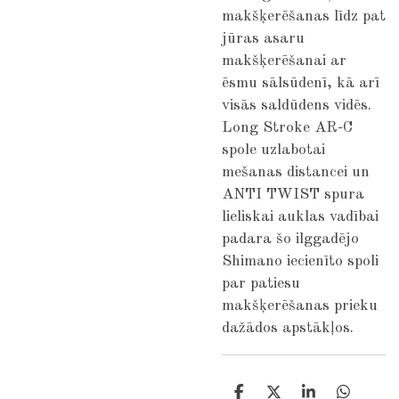
makšķerēšanas līdz pat
jūras asaru
makšķerēšanai ar
ēsmu sālsūdenī, kā arī
visās saldūdens vidēs.
Long Stroke AR-C
spole uzlabotai
mešanas distancei un
ANTI TWIST spura
lieliskai auklas vadībai
padara šo ilggadējo
Shimano iecienīto spoli
par patiesu
makšķerēšanas prieku
dažādos apstākļos.
S
S
S
S