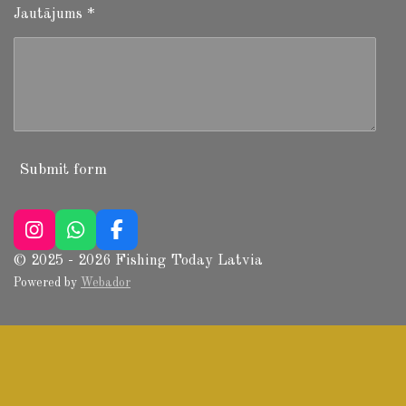
Jautājums *
Submit form
I
W
F
n
h
a
© 2025 - 2026 Fishing Today Latvia
s
a
c
Powered by
Webador
t
t
e
a
s
b
g
A
o
r
p
o
a
p
k
m