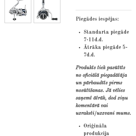
Piegādes iespējas:
Standarta piegāde
7-11d.d.
Ātrāka piegāde 5-
7d.d.
Produkts tiek pasūtīts
no oficiālā piegadātāja
un pārbaudīts pirms
nosūtīšanas. Jā vēlies
saņemt ātrāk, dod ziņu
komentārā vai
uzraksti/uzzvani mums.
Oriģināla
produkcija