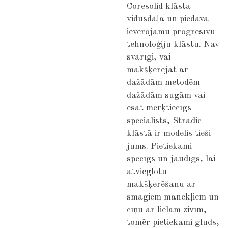
Coresolid klāsta
vidusdaļā un piedāvā
ievērojamu progresīvu
tehnoloģiju klāstu. Nav
svarīgi, vai
makšķerējat ar
dažādām metodēm
dažādām sugām vai
esat mērķtiecīgs
speciālists, Stradic
klāstā ir modelis tieši
jums. Pietiekami
spēcīgs un jaudīgs, lai
atvieglotu
makšķerēšanu ar
smagiem mānekļiem un
cīņu ar lielām zivīm,
tomēr pietiekami gluds,