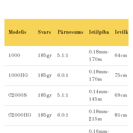
h
h
h
h
a
a
a
a
r
r
r
r
e
e
e
e
Modelis
Svars
Pārnesums
Ietilpība
Ievilku
0.18mm-
1000
185gr
5.1:1
64cm
170m
0.18mm-
1000HG
185gr
6.0:1
75cm
170m
0.14mm-
C2000S
185gr
5.1:1
69cm
145m
0.18mm-
C2000HG
185gr
6.0:1
81cm
215m
0.16mm-