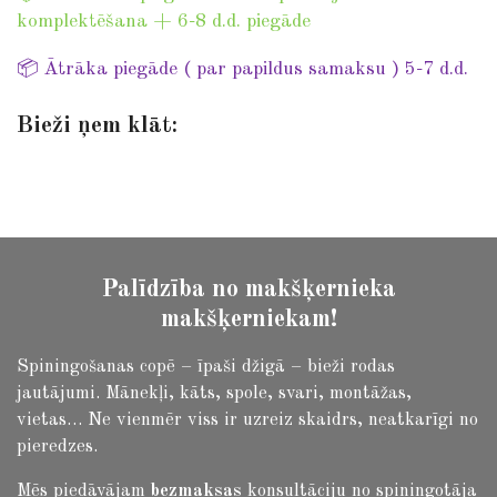
a
a
a
a
a
n
t
komplektēšana + 6-8 d.d. piegāde
r
r
r
r
r
r
g
a
:
📦 Ātrāka piegāde ( par papildus samaksu ) 5-7 d.d.
s
s
s
s
t
0
i
Bieži ņem klāt:
s
n
t
g
a
r
s
Palīdzība no makšķernieka
makšķerniekam!
Spiningošanas copē – īpaši džigā – bieži rodas
jautājumi.
Mānekļi, kāts, spole, svari, montāžas,
vietas… Ne vienmēr viss ir uzreiz skaidrs, neatkarīgi no
pieredzes.
Mēs piedāvājam
bezmaksas
konsultāciju no spiningotāja