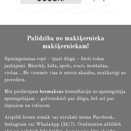
Palīdzība no makšķernieka
makšķerniekam!
Spiningošanas copē – īpaši džigā – bieži rodas
jautājumi.
Mānekļi, kāts, spole, svari, montāžas,
vietas… Ne vienmēr viss ir uzreiz skaidrs, neatkarīgi no
pieredzes.
Mēs piedāvājam
bezmaksas
konsultāciju no spiningotāja
spiningotājam – galvenokārt par džigu, bet arī par
šūpiņiem un rotiņiem.
Aizpildi formu zemāk vai uzraksti mums Facebook,
Instagram vai WhatsApp (24/7). Centīsimies atbildēt