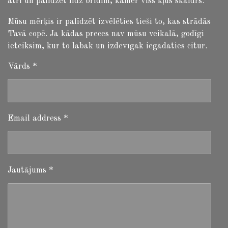
ātri un palīdzēt līdz brīdim, kamēr viss kļūs skaidrs.
Mūsu mērķis ir palīdzēt izvēlēties tieši to, kas strādās
Tavā copē. Ja kādas preces nav mūsu veikalā, godīgi
ieteiksim, kur to labāk un izdevīgāk iegādāties citur.
Vārds *
Email address *
Jautājums *