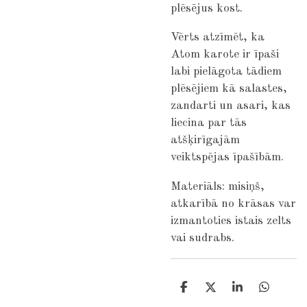
plēsējus kost.
Vērts atzīmēt, ka
Atom karote ir īpaši
labi pielāgota tādiem
plēsējiem kā salastes,
zandarti un asari, kas
liecina par tās
atšķirīgajām
veiktspējas īpašībām.
Materiāls: misiņš,
atkarībā no krāsas var
izmantoties istais zelts
vai sudrabs.
S
S
S
S
h
h
h
h