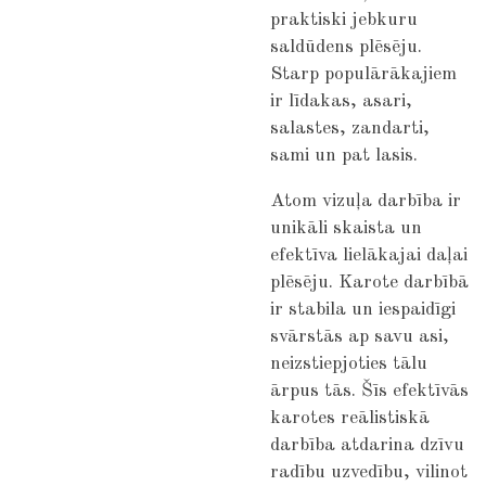
praktiski jebkuru
saldūdens plēsēju.
Starp populārākajiem
ir līdakas, asari,
salastes, zandarti,
sami un pat lasis.
Atom vizuļa darbība ir
unikāli skaista un
efektīva lielākajai daļai
plēsēju. Karote darbībā
ir stabila un iespaidīgi
svārstās ap savu asi,
neizstiepjoties tālu
ārpus tās. Šīs efektīvās
karotes reālistiskā
darbība atdarina dzīvu
radību uzvedību, vilinot