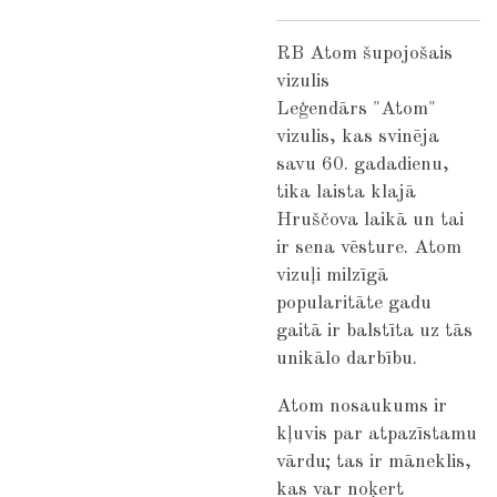
RB Atom šupojošais
vizulis
Leģendārs "Atom"
vizulis, kas svinēja
savu 60. gadadienu,
tika laista klajā
Hruščova laikā un tai
ir sena vēsture. Atom
vizuļi milzīgā
popularitāte gadu
gaitā ir balstīta uz tās
unikālo darbību.
Atom nosaukums ir
kļuvis par atpazīstamu
vārdu; tas ir māneklis,
kas var noķert