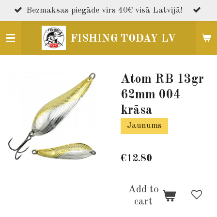
Skip
Bezmaksas piegāde virs 40€ visā Latvijā!
to
main
FISHING TODAY LV
content
Atom RB 13gr
62mm 004
krāsa
Jaunums
€12.80
Add to
cart