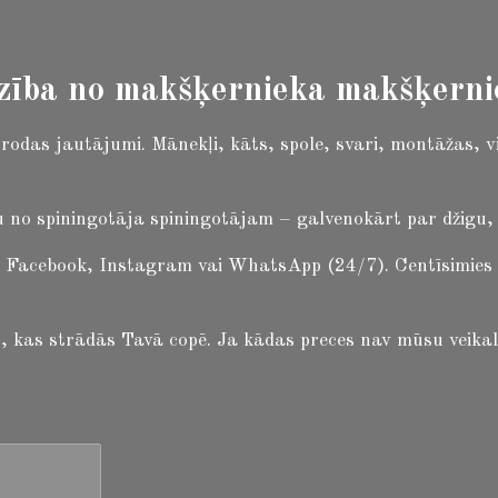
zība no makšķernieka makšķern
i rodas jautājumi.
Mānekļi, kāts, spole, svari, montāžas, v
 no spiningotāja spiningotājam – galvenokārt par džigu, b
 Facebook, Instagram vai WhatsApp (24/7). Centīsimies atb
 to, kas strādās Tavā copē. Ja kādas preces nav mūsu veikal