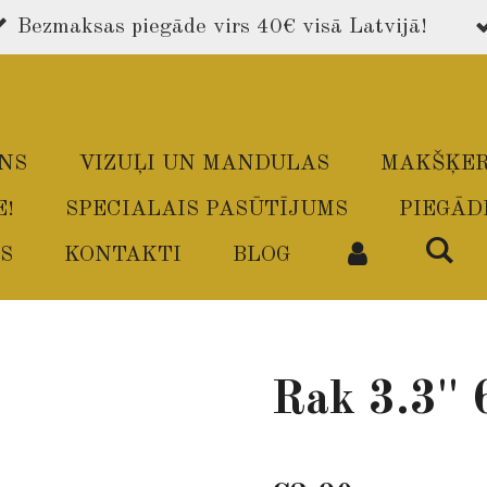
Bezmaksas piegāde virs 40€ visā Latvijā!
ONS
VIZUĻI UN MANDULAS
MAKŠĶER
E!
SPECIALAIS PASŪTĪJUMS
PIEGĀD
S
KONTAKTI
BLOG
Rak 3.3'' 