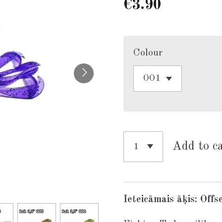
€3.90
Colour
Add to c
Ieteicāmais āķis: Off