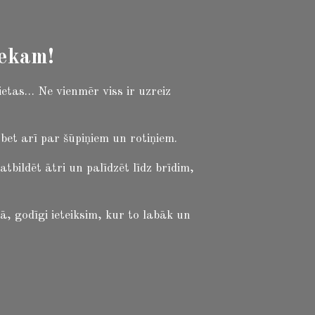
iekam!
ietas… Ne vienmēr viss ir uzreiz
et arī par šūpiņiem un rotiņiem.
ildēt ātri un palīdzēt līdz brīdim,
ā, godīgi ieteiksim, kur to labāk un