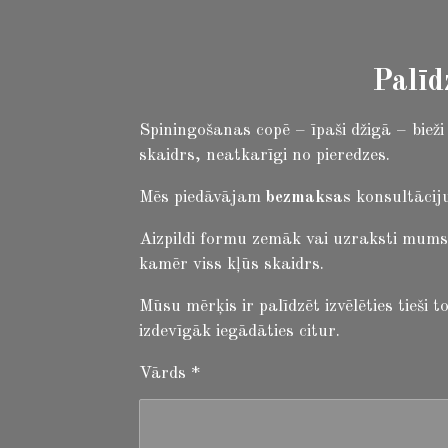
Palīd
Spiningošanas copē – īpaši džigā – biež
skaidrs, neatkarīgi no pieredzes.
Mēs piedāvājam
bezmaksas
konsultāciju
Aizpildi formu zemāk vai uzraksti mums
kamēr viss kļūs skaidrs.
Mūsu mērķis ir palīdzēt izvēlēties tieši
izdevīgāk iegādāties citur.
Vārds *