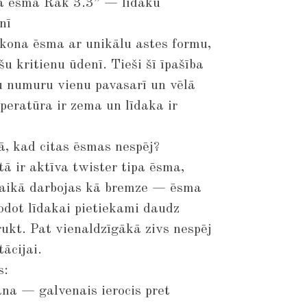
na ēsma Rak 3.3” — līdaku
nī
likona ēsma ar unikālu astes formu,
šu kritienu ūdenī. Tieši šī īpašība
u numuru vienu pavasarī un vēlā
peratūra ir zema un līdaka ir
, kad citas ēsmas nespēj?
tā ir aktīva twister tipa ēsma,
 laikā darbojas kā bremze — ēsma
odot līdakai pietiekami daudz
rukt. Pat vienaldzīgākā zivs nespēj
tācijai.
s:
ana — galvenais ierocis pret