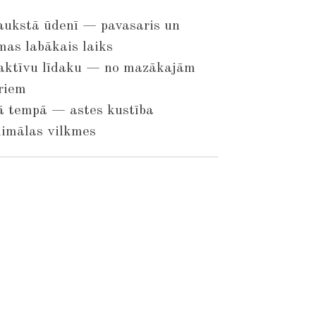
 aukstā ūdenī — pavasaris un
smas labākais laiks
u aktīvu līdaku — no mazākajām
āriem
ēnā tempā — astes kustība
nimālas vilkmes