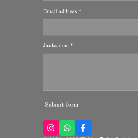
Email address *
Jautājums *
Submit form
I
W
F