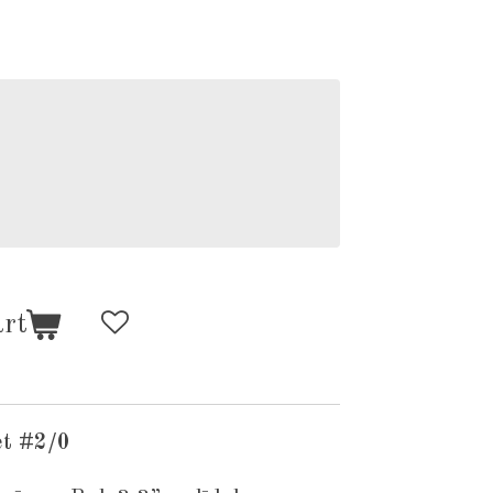
art
set #2/0