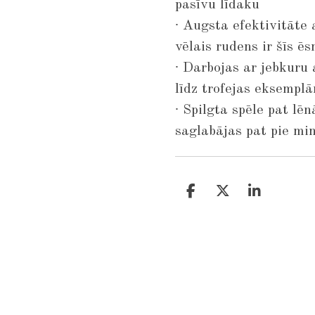
pasīvu līdaku
∙ Augsta efektivitāte
vēlais rudens ir šīs ē
∙ Darbojas ar jebkur
līdz trofejas eksempl
∙ Spilgta spēle pat l
saglabājas pat pie mi
S
S
S
h
h
h
a
a
a
r
r
r
e
e
e