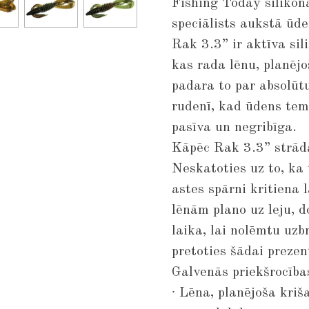
Fishing Today siliko
speciālists aukstā ūde
Rak 3.3” ir aktīva si
kas rada lēnu, planējo
padara to par absolūt
rudenī, kad ūdens tem
pasīva un negribīga.
Kāpēc Rak 3.3” strādā
Neskatoties uz to, ka 
astes spārni kritiena
lēnām plano uz leju, d
laika, lai nolēmtu uzb
pretoties šādai prezen
Galvenās priekšrocība
∙ Lēna, planējoša kriš