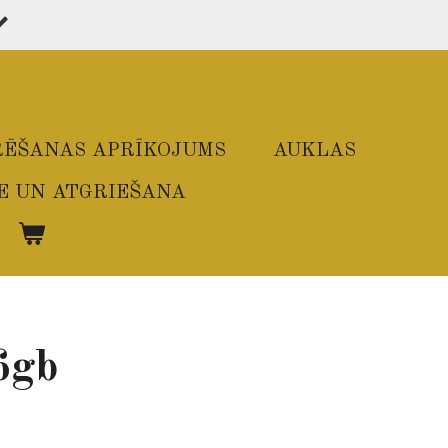
ĒŠANAS APRĪKOJUMS
AUKLAS
E UN ATGRIEŠANA
6gb