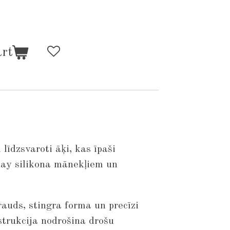
art
 līdzsvaroti āķi, kas īpaši
day silikona mānekļiem un
auds, stingra forma un precīzi
strukcija nodrošina drošu