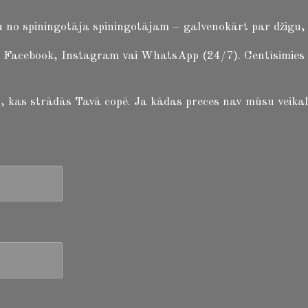
 no spiningotāja spiningotājam – galvenokārt par džigu, b
 Facebook, Instagram vai WhatsApp (24/7). Centīsimies atb
 to, kas strādās Tavā copē. Ja kādas preces nav mūsu veikal