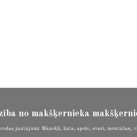
zība no makšķernieka makšķern
i rodas jautājumi.
Mānekļi, kāts, spole, svari, montāžas, v