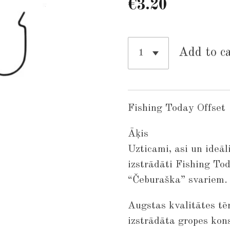
€3.20
Add to c
Fishing Today Offset
Āķis
Uzticami, asi un ideāli
izstrādāti Fishing To
“Čeburaška” svariem.
Augstas kvalitātes tēr
izstrādāta gropes kon