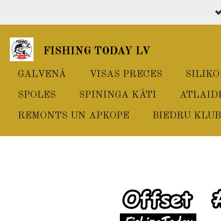
Skip
to
main
FISHING TODAY LV
content
GALVENĀ
VISAS PRECES
SILIK
SPOLES
SPININGA KĀTI
ATLAID
REMONTS UN APKOPE
BIEDRU KLUB