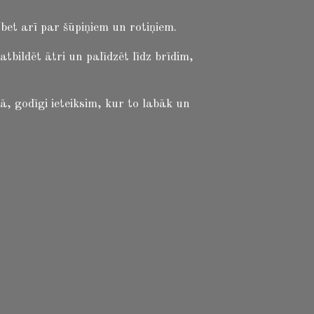
et arī par šūpiņiem un rotiņiem.
ildēt ātri un palīdzēt līdz brīdim,
ā, godīgi ieteiksim, kur to labāk un