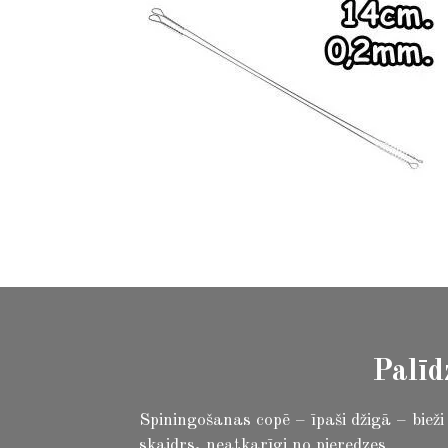
Palīd
Spiningošanas copē – īpaši džigā – biež
skaidrs, neatkarīgi no pieredzes.