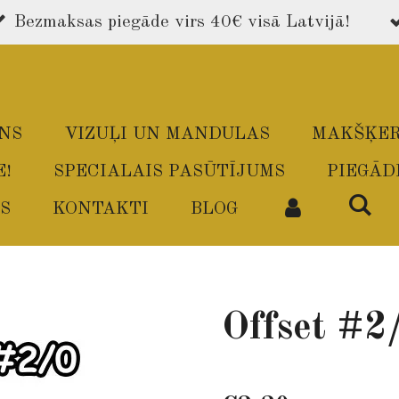
Bezmaksas piegāde virs 40€ visā Latvijā!
ONS
VIZUĻI UN MANDULAS
MAKŠĶER
E!
SPECIALAIS PASŪTĪJUMS
PIEGĀD
S
KONTAKTI
BLOG
Offset #2