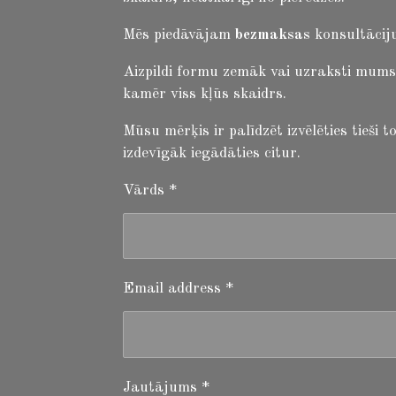
Mēs piedāvājam
bezmaksas
konsultāciju
Aizpildi formu zemāk vai uzraksti mums
kamēr viss kļūs skaidrs.
Mūsu mērķis ir palīdzēt izvēlēties tieši
izdevīgāk iegādāties citur.
Vārds *
Email address *
Jautājums *