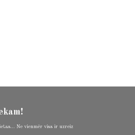
iekam!
ietas… Ne vienmēr viss ir uzreiz