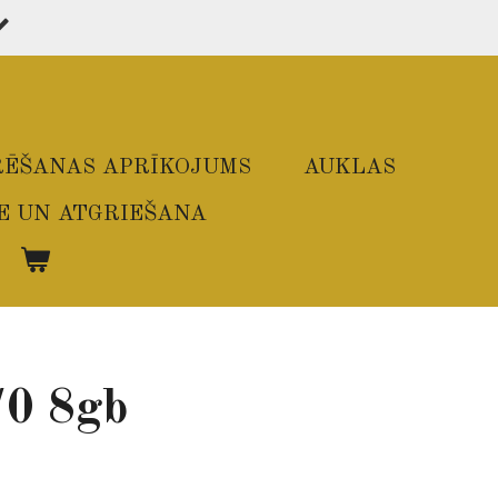
ĒŠANAS APRĪKOJUMS
AUKLAS
E UN ATGRIEŠANA
/0 8gb