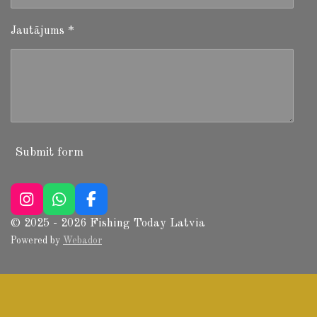
Jautājums *
Submit form
I
W
F
n
h
a
© 2025 - 2026 Fishing Today Latvia
s
a
c
Powered by
Webador
t
t
e
a
s
b
g
A
o
r
p
o
a
p
k