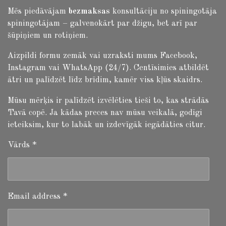
Mēs piedāvājam
bezmaksas
konsultāciju no spiningotāja
spiningotājam – galvenokārt par džigu, bet arī par
šūpiņiem un rotiņiem.
Aizpildi formu zemāk vai uzraksti mums Facebook,
Instagram vai WhatsApp (24/7). Centīsimies atbildēt
ātri un palīdzēt līdz brīdim, kamēr viss kļūs skaidrs.
Mūsu mērķis ir palīdzēt izvēlēties tieši to, kas strādās
Tavā copē. Ja kādas preces nav mūsu veikalā, godīgi
ieteiksim, kur to labāk un izdevīgāk iegādāties citur.
Vārds *
Email address *