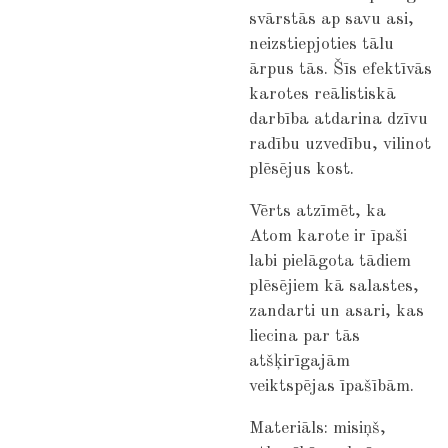
svārstās ap savu asi,
neizstiepjoties tālu
ārpus tās. Šīs efektīvās
karotes reālistiskā
darbība atdarina dzīvu
radību uzvedību, vilinot
plēsējus kost.
Vērts atzīmēt, ka
Atom karote ir īpaši
labi pielāgota tādiem
plēsējiem kā salastes,
zandarti un asari, kas
liecina par tās
atšķirīgajām
veiktspējas īpašībām.
Materiāls: misiņš,