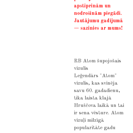
apstiprinām un
nodrošinām piegādi.
Jautājumu gadījumā
— sazinies ar mums!​​​​​​​​​​​​​​​​
RB Atom šupojošais
vizulis
Leģendārs "Atom"
vizulis, kas svinēja
savu 60. gadadienu,
tika laista klajā
Hruščova laikā un tai
ir sena vēsture. Atom
vizuļi milzīgā
popularitāte gadu