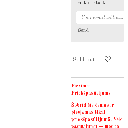
back in stock.
Send
Sold out
P
iezīme:
Priekšpasūtījums
Šobrīd šīs ēsmas ir
pieejamas tikai
priekšpasūtījumā. Veic
pasūtījumu — mēs to