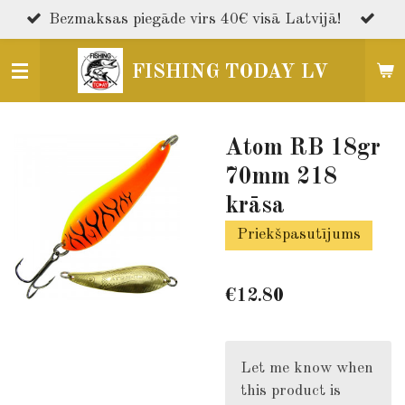
Skip
Bezmaksas piegāde virs 40€ visā Latvijā!
to
main
FISHING TODAY LV
content
Atom RB 18gr
70mm 218
krāsa
Priekšpasutījums
€12.80
Let me know when
this product is