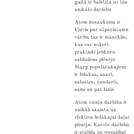
gaitā ir balstīta uz tās
unikālo darbību.
Atom nosaukums ir
kļuvis par atpazīstamu
vārdu; tas ir māneklis,
kas var noķert
praktiski jebkuru
saldūdens plēsēju.
Starp populārākajiem
ir līdakas, asari,
salastes, zandarti,
sami un pat lasis.
Atom vizuļa darbība ir
unikāli skaista un
efektīva lielākajai daļai
plēsēju. Karote darbībā
ir stabila un iespaidīgi