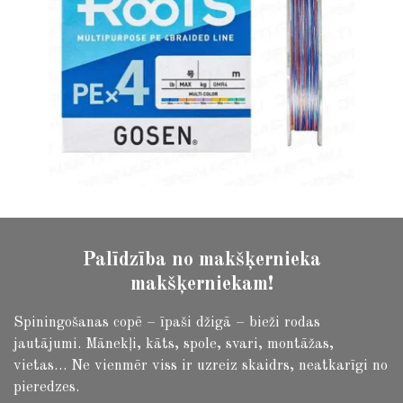
Palīdzība no makšķernieka
makšķerniekam!
Spiningošanas copē – īpaši džigā – bieži rodas
jautājumi.
Mānekļi, kāts, spole, svari, montāžas,
vietas… Ne vienmēr viss ir uzreiz skaidrs, neatkarīgi no
pieredzes.