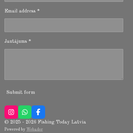
Email address *
Jautājums *
Submit form
I
W
F
n
h
a
© 2025 - 2026 Fishing Today Latvia
s
a
c
Powered by
Webador
t
t
e