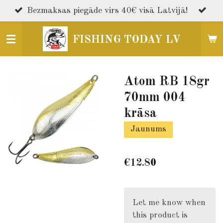
Skip
Bezmaksas piegāde virs 40€ visā Latvijā!
to
main
FISHING TODAY LV
content
Atom RB 18gr
70mm 004
krāsa
Jaunums
€12.80
Let me know when
this product is