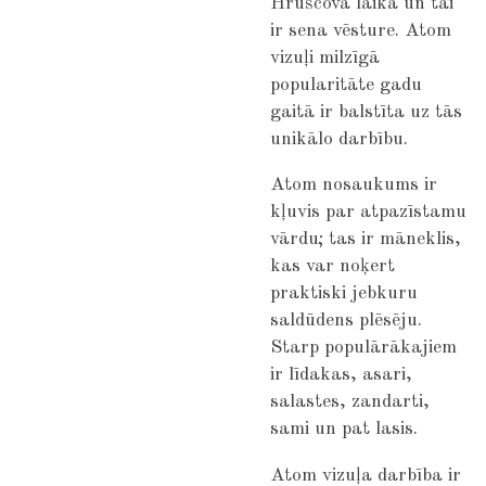
Hruščova laikā un tai
ir sena vēsture. Atom
vizuļi milzīgā
popularitāte gadu
gaitā ir balstīta uz tās
unikālo darbību.
Atom nosaukums ir
kļuvis par atpazīstamu
vārdu; tas ir māneklis,
kas var noķert
praktiski jebkuru
saldūdens plēsēju.
Starp populārākajiem
ir līdakas, asari,
salastes, zandarti,
sami un pat lasis.
Atom vizuļa darbība ir