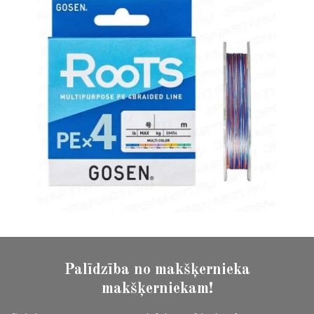
Palīdzība no makšķernieka
makšķerniekam!