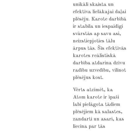
unikāli skaista un
efektīva lielākajai daļai
plēsēju. Karote darbībā
ir stabila un iespaidīgi
svārstās ap savu asi,
neizstiepjoties tālu
ārpus tās. Šīs efektīvās
karotes reālistiskā
darbība atdarina dzīvu
radību uzvedību, vilinot
plēsējus kost.
Vērts atzīmēt, ka
Atom karote ir īpaši
labi pielāgota tādiem
plēsējiem kā salastes,
zandarti un asari, kas
liecina par tās