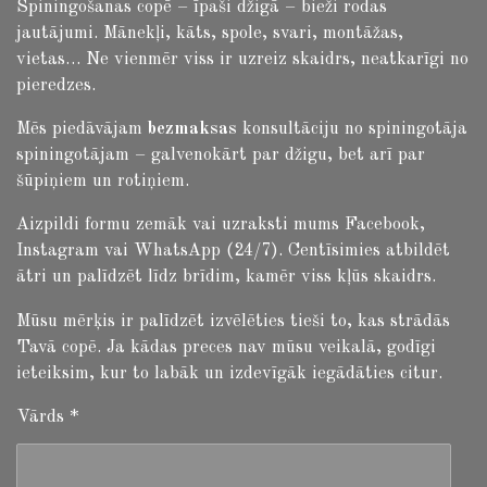
Spiningošanas copē – īpaši džigā – bieži rodas
jautājumi.
Mānekļi, kāts, spole, svari, montāžas,
vietas… Ne vienmēr viss ir uzreiz skaidrs, neatkarīgi no
pieredzes.
Mēs piedāvājam
bezmaksas
konsultāciju no spiningotāja
spiningotājam – galvenokārt par džigu, bet arī par
šūpiņiem un rotiņiem.
Aizpildi formu zemāk vai uzraksti mums Facebook,
Instagram vai WhatsApp (24/7). Centīsimies atbildēt
ātri un palīdzēt līdz brīdim, kamēr viss kļūs skaidrs.
Mūsu mērķis ir palīdzēt izvēlēties tieši to, kas strādās
Tavā copē. Ja kādas preces nav mūsu veikalā, godīgi
ieteiksim, kur to labāk un izdevīgāk iegādāties citur.
Vārds *