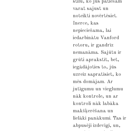
stilu, ko jūs patiešām
varat sajust un
noteikti novērtēsiet.
Inerce, kas
nepieciešama, lai
iedarbinātu Vanford
rotoru, ir gandrīz
nemanāma. Sajūtu ir
grūti aprakstīt, bet,
iegādājoties to, jūs
uzreiz sapratīsiet, ko
mēs domājam. Ar
jutīgumu un vieglumu
nāk kontrole, un ar
kontroli nāk labāka
makšķerēšana un
lielāki panākumi. Tas ir
abpusēji izdevīgi, un,