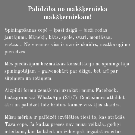
Palīdzība no makšķernieka
makšķerniekam!
Spiningošanas copē – īpaši džigā – bieži rodas
jautājumi.
Mānekļi, kāts, spole, svari, montāžas,
vietas… Ne vienmēr viss ir uzreiz skaidrs, neatkarīgi no
pieredzes.
Mēs piedāvājam
bezmaksas
konsultāciju no spiningotāja
spiningotājam – galvenokārt par džigu, bet arī par
šūpiņiem un rotiņiem.
Aizpildi formu zemāk vai uzraksti mums Facebook,
Instagram vai WhatsApp (24/7). Centīsimies atbildēt
ātri un palīdzēt līdz brīdim, kamēr viss kļūs skaidrs.
Mūsu mērķis ir palīdzēt izvēlēties tieši to, kas strādās
Tavā copē. Ja kādas preces nav mūsu veikalā, godīgi
ieteiksim, kur to labāk un izdevīgāk iegādāties citur.