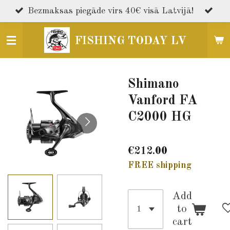
Skip
Bezmaksas piegāde virs 40€ visā Latvijā!
to
main
FISHING TODAY LV
content
Shimano
Vanford FA
C2000 HG
€212.00
FREE shipping
Add
to
cart