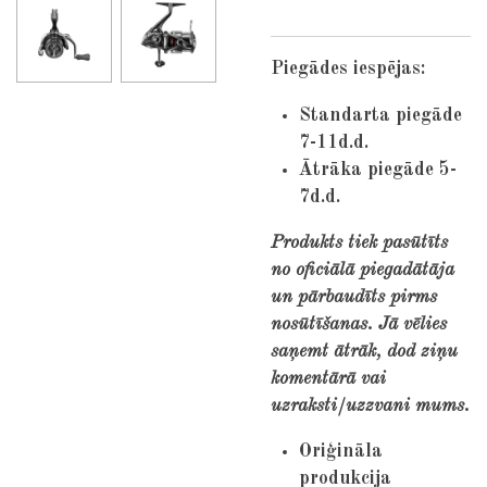
Piegādes iespējas:
Standarta piegāde
7-11d.d.
Ātrāka piegāde 5-
7d.d.
Produkts tiek pasūtīts
no oficiālā piegadātāja
un pārbaudīts pirms
nosūtīšanas. Jā vēlies
saņemt ātrāk, dod ziņu
komentārā vai
uzraksti/uzzvani mums.
Oriģināla
produkcija