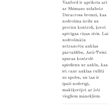
Vanford ir aprīkots arī
ar Shimano uzlaboto
Duracross bremzi, kas
nodrošina izcilu un
precīzu kontroli, ķerot
spēcīgas cīņas zivis. Lai
nodrošinātu
netraucētu auklas
pārvaldību, Anti-Twist
spuras kontrolē
spiedienu uz auklu, kas
iet caur auklas rullīti
uz spoles, un tas ir
īpaši noderīgi,
makšķerējot ar ļoti
viegliem mānekļiem.