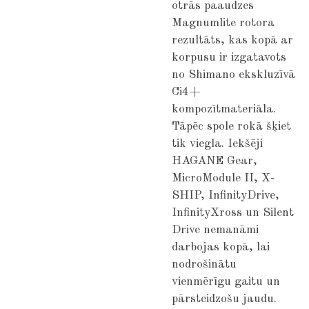
otrās paaudzes
Magnumlite rotora
rezultāts, kas kopā ar
korpusu ir izgatavots
no Shimano ekskluzīvā
Ci4+
kompozītmateriāla.
Tāpēc spole rokā šķiet
tik viegla. Iekšēji
HAGANE Gear,
MicroModule II, X-
SHIP, InfinityDrive,
InfinityXross un Silent
Drive nemanāmi
darbojas kopā, lai
nodrošinātu
vienmērīgu gaitu un
pārsteidzošu jaudu.