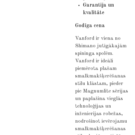
Garantija un
kvalitāte
Godīga cena
Vanford ir viena no
Shimano jutīgākajām
spininga spolēm.
Vanford ir ideāli
piemērota plašam
smalkmakšķerēšanas
stilu klāstam, pieder
pie Magnumlite sērijas
un paplašina vieglās
tehnoloģijas un
inženierijas robežas,
nodrošinot ievērojamu
smalkmakšķerēšanas