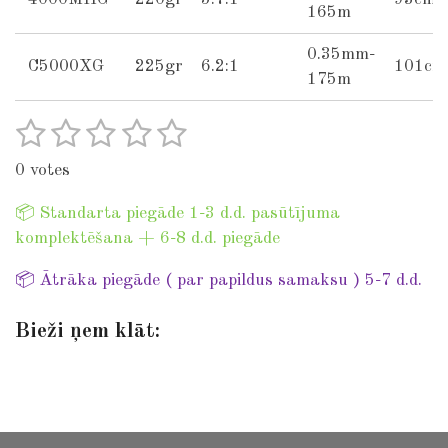
165m
0.35mm-
C5000XG
225gr
6.2:1
101cm
175m
1
2
3
4
5
S
R
u
a
s
s
s
s
s
b
0 votes
t
t
t
t
t
t
m
i
i
📦 Standarta piegāde 1-3 d.d. pasūtījuma
a
a
a
a
a
n
t
komplektēšana + 6-8 d.d. piegāde
r
r
r
r
r
r
g
a
:
📦 Ātrāka piegāde ( par papildus samaksu ) 5-7 d.d.
s
s
s
s
t
0
i
Bieži ņem klāt:
s
n
t
g
a
r
s