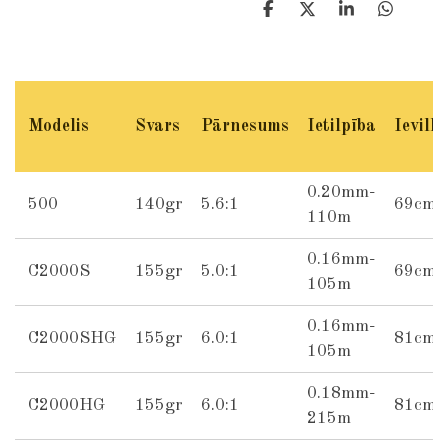
S
S
S
S
h
h
h
h
a
a
a
a
r
r
r
r
e
e
e
e
Modelis
Svars
Pārnesums
Ietilpība
Ievilk
0.20mm-
500
140gr
5.6:1
69cm
110m
0.16mm-
C2000S
155gr
5.0:1
69cm
105m
0.16mm-
C2000SHG
155gr
6.0:1
81cm
105m
0.18mm-
C2000HG
155gr
6.0:1
81cm
215m