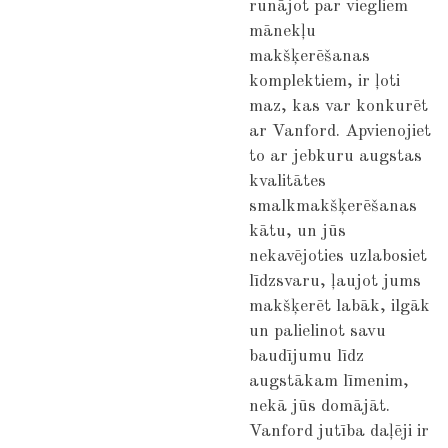
runājot par viegliem
mānekļu
makšķerēšanas
komplektiem, ir ļoti
maz, kas var konkurēt
ar Vanford. Apvienojiet
to ar jebkuru augstas
kvalitātes
smalkmakšķerēšanas
kātu, un jūs
nekavējoties uzlabosiet
līdzsvaru, ļaujot jums
makšķerēt labāk, ilgāk
un palielinot savu
baudījumu līdz
augstākam līmenim,
nekā jūs domājāt.
Vanford jutība daļēji ir