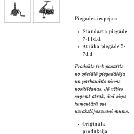
Piegādes iespējas:
Standarta piegāde
7-11d.d.
Ātrāka piegāde 5-
7d.d.
Produkts tiek pasūtīts
no oficiālā piegadātāja
un pārbaudīts pirms
nosūtīšanas. Jā vēlies
saņemt ātrāk, dod ziņu
komentārā vai
uzraksti/uzzvani mums.
Oriģināla
produkcija