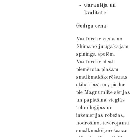
Garantija un
kvalitāte
Godīga cena
Vanford ir viena no
Shimano jutīgākajām
spininga spolēm.
Vanford ir ideāli
piemērota plašam
smalkmakšķerēšanas
stilu klāstam, pieder
pie Magnumlite sērijas
un paplašina vieglās
tehnoloģijas un
inženierijas robežas,
nodrošinot ievērojamu
smalkmakšķerēšanas