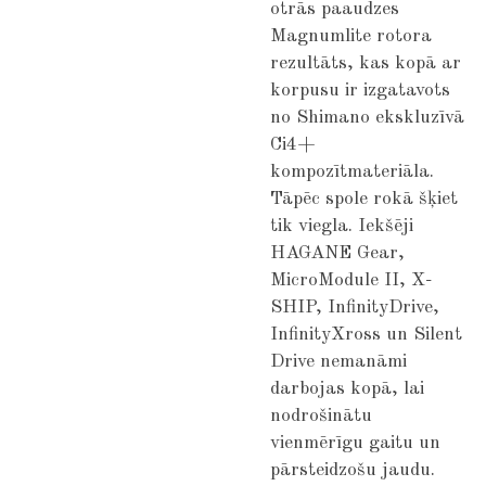
otrās paaudzes
Magnumlite rotora
rezultāts, kas kopā ar
korpusu ir izgatavots
no Shimano ekskluzīvā
Ci4+
kompozītmateriāla.
Tāpēc spole rokā šķiet
tik viegla. Iekšēji
HAGANE Gear,
MicroModule II, X-
SHIP, InfinityDrive,
InfinityXross un Silent
Drive nemanāmi
darbojas kopā, lai
nodrošinātu
vienmērīgu gaitu un
pārsteidzošu jaudu.