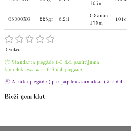
165m
0.35mm-
C5000XG
225gr
6.2:1
101cm
175m
1
2
3
4
5
S
R
u
a
s
s
s
s
s
b
0 votes
t
t
t
t
t
t
m
i
i
📦 Standarta piegāde 1-3 d.d. pasūtījuma
a
a
a
a
a
n
t
komplektēšana + 6-8 d.d. piegāde
r
r
r
r
r
r
g
a
:
📦 Ātrāka piegāde ( par papildus samaksu ) 5-7 d.d.
s
s
s
s
t
0
i
Bieži ņem klāt:
s
n
t
g
a
r
s