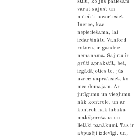
stilu, ko jūs patiešām
varat sajust un
noteikti novērtēsiet.
Inerce, kas
nepieciešama, lai
iedarbinātu Vanford
rotoru, ir gandrīz
nemanāma. Sajūtu ir
grūti aprakstīt, bet,
iegādājoties to, jūs
uzreiz sapratīsiet, ko
mēs domājam. Ar
jutīgumu un vieglumu
nāk kontrole, un ar
kontroli nāk labāka
makšķerēšana un
lielāki panākumi. Tas ir
abpusēji izdevīgi, un,