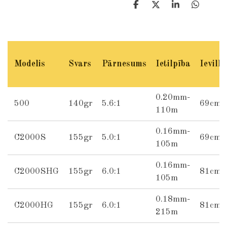
S
S
S
S
h
h
h
h
a
a
a
a
r
r
r
r
e
e
e
e
Modelis
Svars
Pārnesums
Ietilpība
Ievilk
0.20mm-
500
140gr
5.6:1
69cm
110m
0.16mm-
C2000S
155gr
5.0:1
69cm
105m
0.16mm-
C2000SHG
155gr
6.0:1
81cm
105m
0.18mm-
C2000HG
155gr
6.0:1
81cm
215m