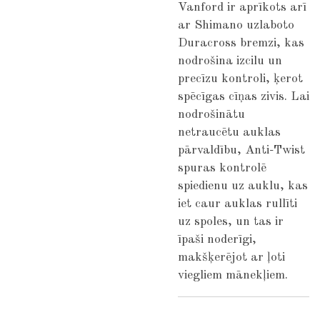
Vanford ir aprīkots arī
ar Shimano uzlaboto
Duracross bremzi, kas
nodrošina izcilu un
precīzu kontroli, ķerot
spēcīgas cīņas zivis. Lai
nodrošinātu
netraucētu auklas
pārvaldību, Anti-Twist
spuras kontrolē
spiedienu uz auklu, kas
iet caur auklas rullīti
uz spoles, un tas ir
īpaši noderīgi,
makšķerējot ar ļoti
viegliem mānekļiem.