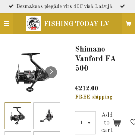
Skip
Bezmaksas piegāde virs 40€ visā Latvijā!
to
main
FISHING TODAY LV
content
Shimano
Vanford FA
500
€212.00
FREE shipping
Add
to
cart