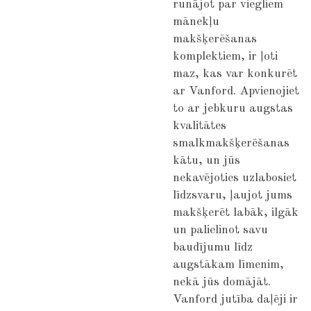
runājot par viegliem
mānekļu
makšķerēšanas
komplektiem, ir ļoti
maz, kas var konkurēt
ar Vanford. Apvienojiet
to ar jebkuru augstas
kvalitātes
smalkmakšķerēšanas
kātu, un jūs
nekavējoties uzlabosiet
līdzsvaru, ļaujot jums
makšķerēt labāk, ilgāk
un palielinot savu
baudījumu līdz
augstākam līmenim,
nekā jūs domājāt.
Vanford jutība daļēji ir