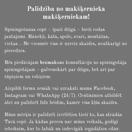
Palīdzība no makšķernieka
makšķerniekam!
Spiningošanas copē – īpaši džigā – bieži rodas
jautājumi.
Mānekļi, kāts, spole, svari, montāžas,
vietas… Ne vienmēr viss ir uzreiz skaidrs, neatkarīgi no
pieredzes.
Mēs piedāvājam
bezmaksas
konsultāciju no spiningotāja
spiningotājam – galvenokārt par džigu, bet arī par
šūpiņiem un rotiņiem.
Aizpildi formu zemāk vai uzraksti mums Facebook,
Instagram vai WhatsApp (24/7). Centīsimies atbildēt
ātri un palīdzēt līdz brīdim, kamēr viss kļūs skaidrs.
Mūsu mērķis ir palīdzēt izvēlēties tieši to, kas strādās
Tavā copē. Ja kādas preces nav mūsu veikalā, godīgi
ieteiksim, kur to labāk un izdevīgāk iegādāties citur.