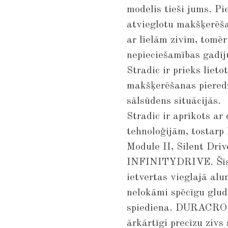
modelis tieši jums. Pi
atvieglotu makšķerēš
ar lielām zivīm, tomēr
nepieciešamības gadīj
Stradic ir prieks lieto
makšķerēšanas pieredz
sālsūdens situācijās.
Stradic ir aprīkots 
tehnoloģijām, tostar
Module II, Silent D
INFINITYDRIVE. Šīs p
ietvertas vieglajā a
nelokāmi spēcīgu glud
spiediena. DURACROS
ārkārtīgi precīzu zivs