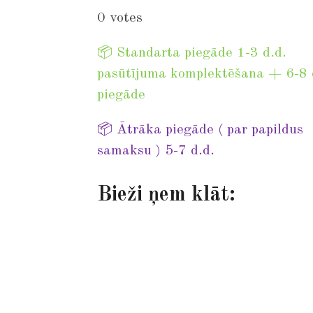
u
s
s
s
s
s
a
0 votes
b
t
t
t
t
t
t
m
i
a
a
a
a
a
📦 Standarta piegāde 1-3 d.d.
i
n
t
r
pasūtījuma komplektēšana + 6-8 
r
r
r
r
r
g
piegāde
s
s
s
s
a
:
t
📦 Ātrāka piegāde ( par papildus
0
i
samaksu ) 5-7 d.d.
s
n
t
g
Bieži ņem klāt:
a
r
s