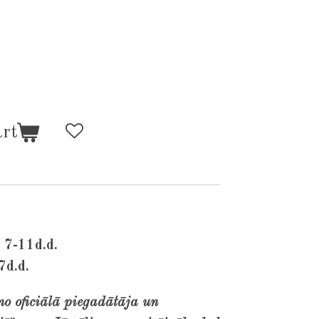
art
 7-11d.d.
7d.d.
no oficiālā piegadātāja un