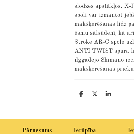
slodzes apstākļos. X-
spoli var izmantot je
makšķerēšanas līdz pa
ēsmu sālsūdenī, kā ar
Stroke AR-C spole uzl
ANTI TWIST spura lie
ilggadējo Shimano ieci
makšķerēšanas prieku
S
S
S
h
h
h
a
a
a
r
r
r
e
e
e
Pārnesums
Ietilpība
Ie