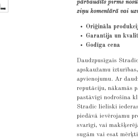
pārbaudīts pirms nosūt
ziņu komentārā vai uz
Oriģināla produkci
Garantija un kvali
Godīga cena
Daudzpusīgais Stradic
apskaužamu izturības,
apvienojumu. Ar daud
reputāciju, nākamās p
pastāvīgi nodrošina k
Stradic lieliski ieder
piedāvā ievērojamu pr
svarīgi, vai makšķer
sugām vai esat mērķtie