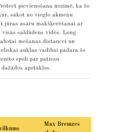
Protect pievienošana nozīmē, ka šo
bkur, sākot no vieglo akmeņu
t jūras asaru makšķerēšanai ar
ī visās saldūdens vidēs. Long
abotai mešanas distancei un
liskai auklas vadībai padara šo
enīto spoli par patiesu
 dažādos apstākļos.
Max Bremzes
vilkums