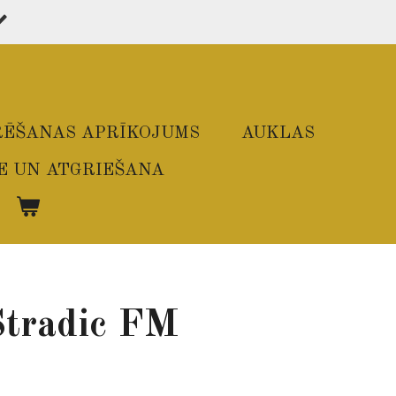
ĒŠANAS APRĪKOJUMS
AUKLAS
E UN ATGRIEŠANA
Stradic FM