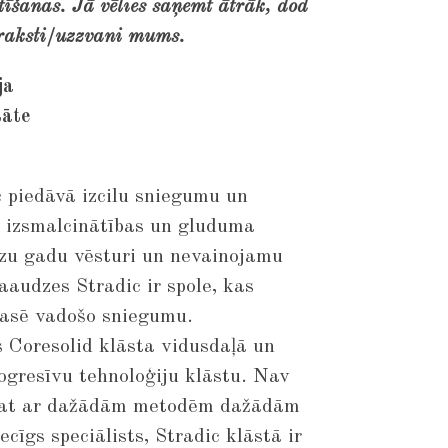
īšanas. Jā vēlies saņemt ātrāk, dod
raksti/uzzvani mums.
ja
tāte
 piedāvā izcilu sniegumu un
 izsmalcinātības un gluduma
zu gadu vēsturi un nevainojamu
aaudzes Stradic ir spole, kas
lasē vadošo sniegumu.
as Coresolid klāsta vidusdaļā un
ogresīvu tehnoloģiju klāstu. Nav
ējat ar dažādām metodēm dažādām
cīgs speciālists, Stradic klāstā ir