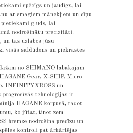
etiekami spēcīgs un jaudīgs, lai
anu ar smagiem mānekļiem un cīņu
 pietiekami gluds, lai
umā nodrošinātu precizitāti.
t, un tas uzlabos jūsu
i visās saldūdens un piekrastes
ar dažām no SHIMANO labākajām
p HAGANE Gear, X-SHIP, Micro
rive, INFINITYXROSS un
rogresīvās tehnoloģijas ir
lumīnija HAGANE korpusā, radot
umu, ko jūtat, tinot zem
S bremze nodrošina precīzu un
 spēles kontroli pat ārkārtējas