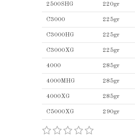
2500SHG
220gr
C3000
225gr
C3000HG
225gr
C3000XG
225gr
4000
285gr
4000MHG
285gr
4000XG
285gr
C5000XG
290gr
1
2
3
4
5
S
R