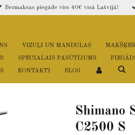
Bezmaksas piegāde virs 40€ visā Latvijā!
ONS
VIZUĻI UN MANDULAS
MAKŠĶER
E!
SPECIALAIS PASŪTĪJUMS
PIEGĀD
S
KONTAKTI
BLOG
Shimano 
C2500 S