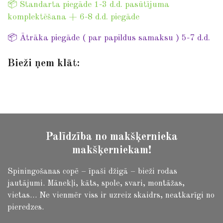
i
i
📦 Standarta piegāde 1-3 d.d. pasūtījuma
a
a
a
a
a
n
t
komplektēšana + 6-8 d.d. piegāde
r
r
r
r
r
r
g
a
:
📦 Ātrāka piegāde ( par papildus samaksu ) 5-7 d.d.
s
s
s
s
t
0
i
Bieži ņem klāt:
s
n
t
g
a
r
s
Palīdzība no makšķernieka
makšķerniekam!
Spiningošanas copē – īpaši džigā – bieži rodas
jautājumi.
Mānekļi, kāts, spole, svari, montāžas,
vietas… Ne vienmēr viss ir uzreiz skaidrs, neatkarīgi no
pieredzes.