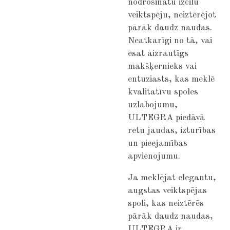
nodrošinātu izcilu
veiktspēju, neiztērējot
pārāk daudz naudas.
Neatkarīgi no tā, vai
esat aizrautīgs
makšķernieks vai
entuziasts, kas meklē
kvalitatīvu spoles
uzlabojumu,
ULTEGRA piedāvā
retu jaudas, izturības
un pieejamības
apvienojumu.
Ja meklējat elegantu,
augstas veiktspējas
spoli, kas neiztērēs
pārāk daudz naudas,
ULTEGRA ir