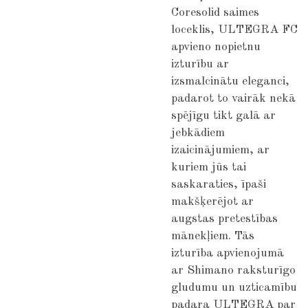
Coresolid saimes
loceklis, ULTEGRA FC
apvieno nopietnu
izturību ar
izsmalcinātu eleganci,
padarot to vairāk nekā
spējīgu tikt galā ar
jebkādiem
izaicinājumiem, ar
kuriem jūs tai
saskaraties, īpaši
makšķerējot ar
augstas pretestības
mānekļiem. Tās
izturība apvienojumā
ar Shimano raksturīgo
gludumu un uzticamību
padara ULTEGRA par