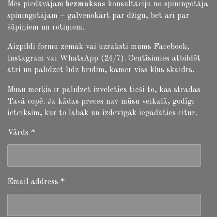
Mēs piedāvājam
bezmaksas
konsultāciju no spiningotāja
spiningotājam – galvenokārt par džigu, bet arī par
šūpiņiem un rotiņiem.
Aizpildi formu zemāk vai uzraksti mums Facebook,
Instagram vai WhatsApp (24/7). Centīsimies atbildēt
ātri un palīdzēt līdz brīdim, kamēr viss kļūs skaidrs.
Mūsu mērķis ir palīdzēt izvēlēties tieši to, kas strādās
Tavā copē. Ja kādas preces nav mūsu veikalā, godīgi
ieteiksim, kur to labāk un izdevīgāk iegādāties citur.
Vārds *
Email address *