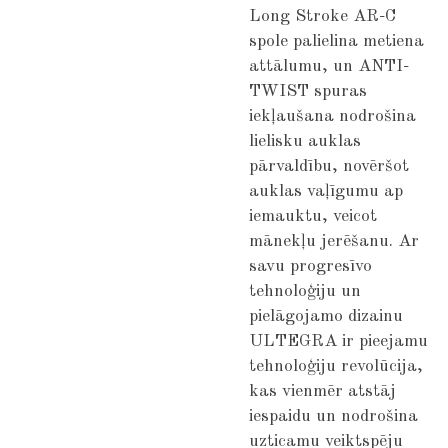
Long Stroke AR-C
spole palielina metiena
attālumu, un ANTI-
TWIST spuras
iekļaušana nodrošina
lielisku auklas
pārvaldību, novēršot
auklas vaļīgumu ap
iemauktu, veicot
mānekļu jerēšanu. Ar
savu progresīvo
tehnoloģiju un
pielāgojamo dizainu
ULTEGRA ir pieejamu
tehnoloģiju revolūcija,
kas vienmēr atstāj
iespaidu un nodrošina
uzticamu veiktspēju