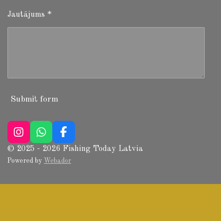
Jautājums *
Submit form
I
W
F
n
h
a
© 2025 - 2026 Fishing Today Latvia
s
a
c
Powered by
Webador
t
t
e
a
s
b
g
A
o
r
p
o
a
p
k
m