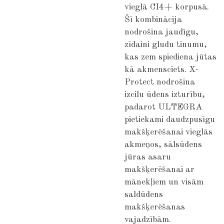
vieglā CI4+ korpusā.
Šī kombinācija
nodrošina jaudīgu,
zīdaini gludu tinumu,
kas zem spiediena jūtas
kā akmensciets. X-
Protect nodrošina
izcilu ūdens izturību,
padarot ULTEGRA
pietiekami daudzpusīgu
makšķerēšanai vieglās
akmeņos, sālsūdens
jūras asaru
makšķerēšanai ar
mānekļiem un visām
saldūdens
makšķerēšanas
vajadzībām.