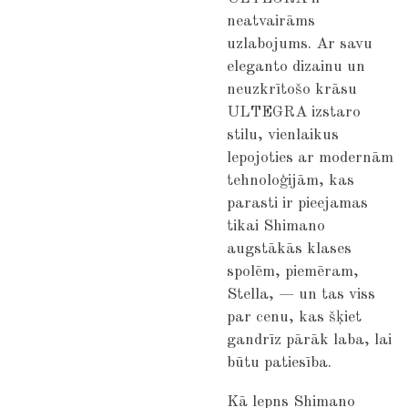
neatvairāms
uzlabojums. Ar savu
eleganto dizainu un
neuzkrītošo krāsu
ULTEGRA izstaro
stilu, vienlaikus
lepojoties ar modernām
tehnoloģijām, kas
parasti ir pieejamas
tikai Shimano
augstākās klases
spolēm, piemēram,
Stella, — un tas viss
par cenu, kas šķiet
gandrīz pārāk laba, lai
būtu patiesība.
Kā lepns Shimano