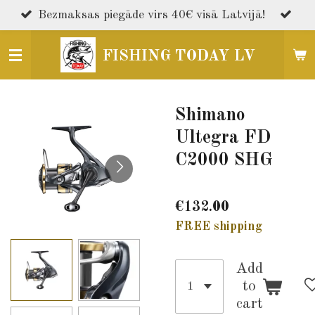
Skip
Bezmaksas piegāde virs 40€ visā Latvijā!
to
main
FISHING TODAY LV
content
Shimano
Ultegra FD
C2000 SHG
€132.00
FREE shipping
Add
to
cart