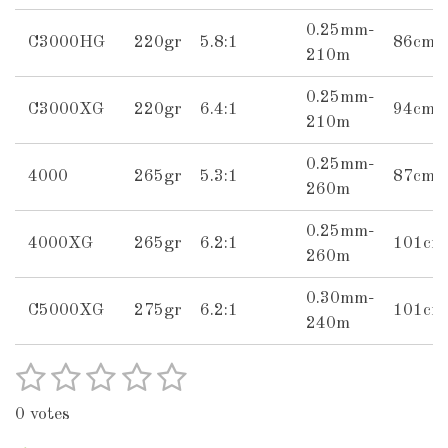
0.25mm-
C3000HG
220gr
5.8:1
86cm
210m
0.25mm-
C3000XG
220gr
6.4:1
94cm
210m
0.25mm-
4000
265gr
5.3:1
87cm
260m
0.25mm-
4000XG
265gr
6.2:1
101cm
260m
0.30mm-
C5000XG
275gr
6.2:1
101cm
240m
1
2
3
4
5
S
R
u
a
s
s
s
s
s
b
0 votes
t
t
t
t
t
t
m