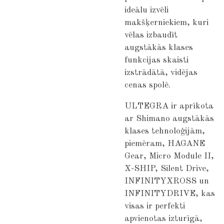
ideālu izvēli
makšķerniekiem, kuri
vēlas izbaudīt
augstākās klases
funkcijas skaisti
izstrādātā, vidējas
cenas spolē.
ULTEGRA ir aprīkota
ar Shimano augstākās
klases tehnoloģijām,
piemēram, HAGANE
Gear, Micro Module II,
X-SHIP, Silent Drive,
INFINITYXROSS un
INFINITYDRIVE, kas
visas ir perfekti
apvienotas izturīgā,