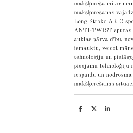
makšķerēšanai ar mān
makšķerēšanas vajad
Long Stroke AR-C spol
ANTI-TWIST spuras ie
auklas pārvaldību, no
iemauktu, veicot māne
tehnoloģiju un pielā
pieejamu tehnoloģiju r
iespaidu un nodrošina
makšķerēšanas situāci
S
S
S
h
h
h
a
a
a
r
r
r