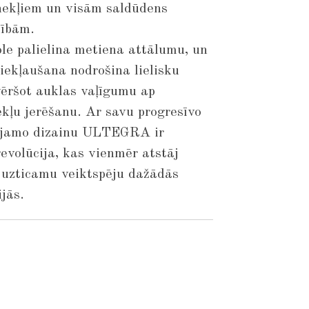
ekļiem un visām saldūdens
zībām.
e palielina metiena attālumu, un
kļaušana nodrošina lielisku
vēršot auklas vaļīgumu ap
kļu jerēšanu. Ar savu progresīvo
gojamo dizainu ULTEGRA ir
evolūcija, kas vienmēr atstāj
 uzticamu veiktspēju dažādās
jās.