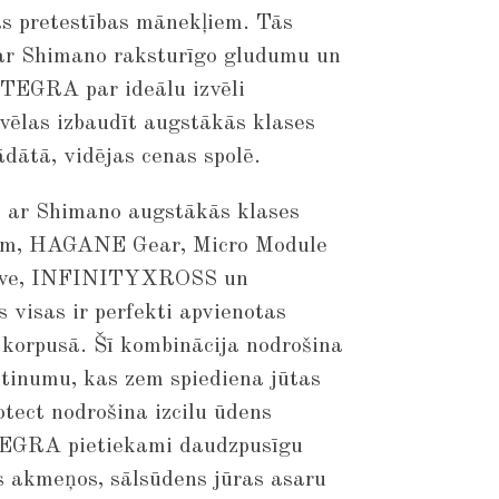
s pretestības mānekļiem. Tās
 ar Shimano raksturīgo gludumu un
TEGRA par ideālu izvēli
vēlas izbaudīt augstākās klases
rādātā, vidējas cenas spolē.
 ar Shimano augstākās klases
ram, HAGANE Gear, Micro Module
Drive, INFINITYXROSS un
isas ir perfekti apvienotas
 korpusā. Šī kombinācija nodrošina
 tinumu, kas zem spiediena jūtas
tect nodrošina izcilu ūdens
TEGRA pietiekami daudzpusīgu
 akmeņos, sālsūdens jūras asaru