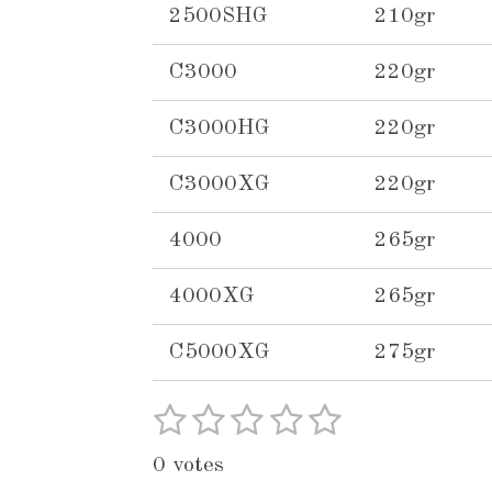
2500SHG
210gr
C3000
220gr
C3000HG
220gr
C3000XG
220gr
4000
265gr
4000XG
265gr
C5000XG
275gr
1
2
3
4
5
S
R
u
s
s
s
s
s
a
0 votes
b
t
t
t
t
t
t