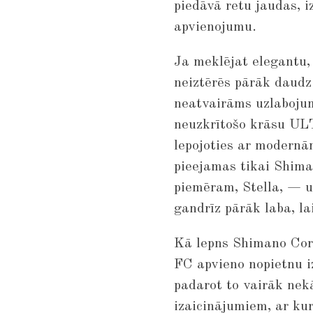
piedāvā retu jaudas, i
apvienojumu.
Ja meklējat elegantu, 
neiztērēs pārāk daud
neatvairāms uzlabojum
neuzkrītošo krāsu ULT
lepojoties ar modernā
pieejamas tikai Shima
piemēram, Stella, — un
gandrīz pārāk laba, la
Kā lepns Shimano Cor
FC apvieno nopietnu iz
padarot to vairāk nek
izaicinājumiem, ar kur