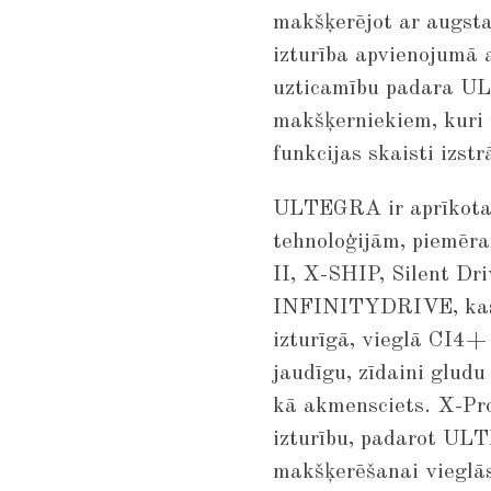
makšķerējot ar augsta
izturība apvienojumā
uzticamību padara UL
makšķerniekiem, kuri 
funkcijas skaisti izst
ULTEGRA ir aprīkota
tehnoloģijām, piemē
II, X-SHIP, Silent 
INFINITYDRIVE, kas v
izturīgā, vieglā CI4+
jaudīgu, zīdaini gludu
kā akmensciets. X-Pro
izturību, padarot UL
makšķerēšanai vieglās