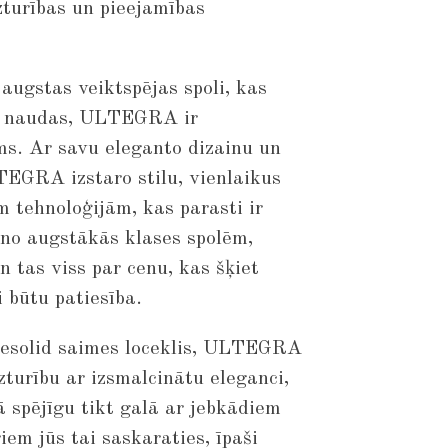
zturības un pieejamības
augstas veiktspējas spoli, kas
z naudas, ULTEGRA ir
s. Ar savu eleganto dizainu un
EGRA izstaro stilu, vienlaikus
m tehnoloģijām, kas parasti ir
no augstākās klases spolēm,
 tas viss par cenu, kas šķiet
i būtu patiesība.
esolid saimes loceklis, ULTEGRA
turību ar izsmalcinātu eleganci,
ā spējīgu tikt galā ar jebkādiem
iem jūs tai saskaraties, īpaši