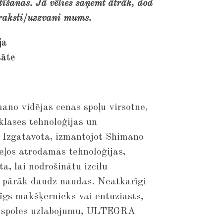
īšanas. Jā vēlies saņemt ātrāk, dod
raksti/uzzvani mums.
ja
tāte
o vidējas cenas spoļu virsotne,
klases tehnoloģijas un
 Izgatavota, izmantojot Shimano
ļos atrodamās tehnoloģijas,
, lai nodrošinātu izcilu
ot pārāk daudz naudas. Neatkarīgi
tīgs makšķernieks vai entuziasts,
u spoles uzlabojumu, ULTEGRA