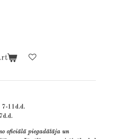
art
 7-11d.d.
7d.d.
no oficiālā piegadātāja un