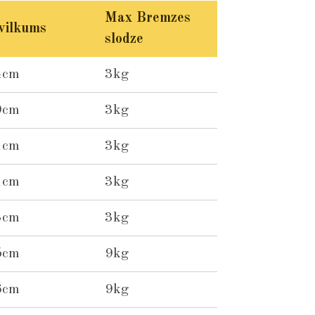
Max Bremzes
vilkums
slodze
4cm
3kg
9cm
3kg
1cm
3kg
1cm
3kg
3cm
3kg
5cm
9kg
6cm
9kg