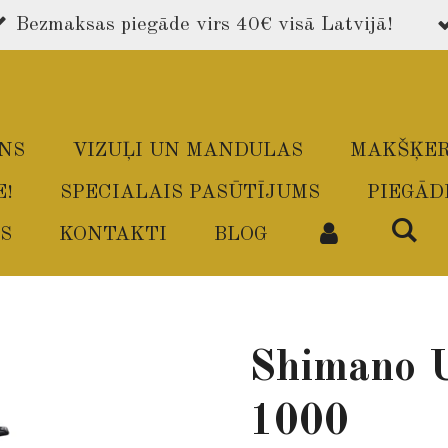
Bezmaksas piegāde virs 40€ visā Latvijā!
ONS
VIZUĻI UN MANDULAS
MAKŠĶER
E!
SPECIALAIS PASŪTĪJUMS
PIEGĀD
S
KONTAKTI
BLOG
Shimano 
1000