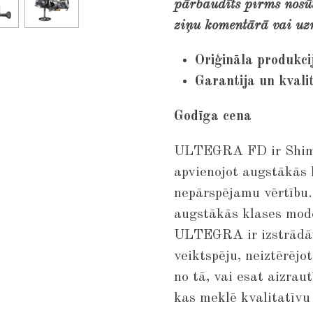
pārbaudīts pirms nosūt
ziņu komentārā vai uz
Oriģināla produkci
Garantija un kvali
Godīga cena
ULTEGRA FD ir Shiman
apvienojot augstākās 
nepārspējamu vērtību.
augstākās klases mode
ULTEGRA ir izstrādāta
veiktspēju, neiztērēj
no tā, vai esat aizrau
kas meklē kvalitatīv