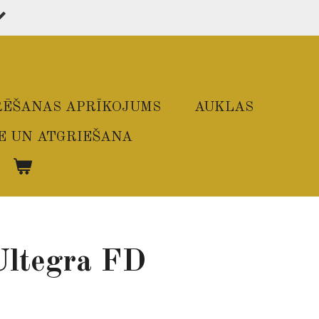
ĒŠANAS APRĪKOJUMS
AUKLAS
E UN ATGRIEŠANA
Ultegra FD