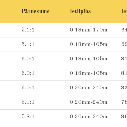
e
e
e
Pārnesums
Ietilpība
Ie
5.1:1
0.18mm-170m
6
5.1:1
0.18mm-105m
6
6.0:1
0.18mm-105m
8
6.0:1
0.18mm-105m
8
6.0:1
0.20mm-240m
8
5.1:1
0.20mm-240m
7
5.8:1
0.20mm-240m
8