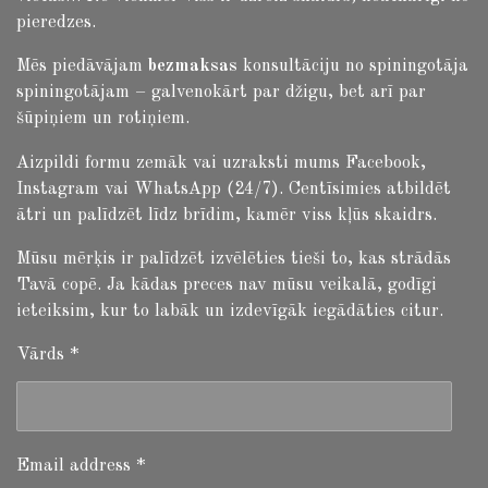
pieredzes.
Mēs piedāvājam
bezmaksas
konsultāciju no spiningotāja
spiningotājam – galvenokārt par džigu, bet arī par
šūpiņiem un rotiņiem.
Aizpildi formu zemāk vai uzraksti mums Facebook,
Instagram vai WhatsApp (24/7). Centīsimies atbildēt
ātri un palīdzēt līdz brīdim, kamēr viss kļūs skaidrs.
Mūsu mērķis ir palīdzēt izvēlēties tieši to, kas strādās
Tavā copē. Ja kādas preces nav mūsu veikalā, godīgi
ieteiksim, kur to labāk un izdevīgāk iegādāties citur.
Vārds *
Email address *