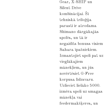
Gear, X-SHIP un
Silent Drive
kombinācijai. Šī
tehniskā triloģija
parasti ir atrodama
Shimano dārgākajās
spolēs, un tā ir
negaidīts bonuss visiem
Sahara īpašniekiem.
Izmantojiet spoli pat uz
vieglākajiem
mānekļiem, un jūs
novērtēsiet G-Free
korpusa līdzsvaru.
Uzlieciet lielāko 5000.
izmēra spoli uz smagas
mānekļa vai
feedermakšķeres, un