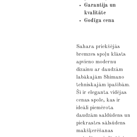
Garantija un
kvalitāte
Godīga cena
Sahara priekšējās
bremzes spoļu klāsts
apvieno modernu
dizainu ar daudzām
labākajām Shimano
tehniskajām īpašībām.
Šī ir eleganta vidējas
cenas spole, kas ir
ideāli piemērota
daudzām saldūdens un
piekrastes sālsūdens
makšķerēšanas