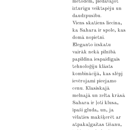
metodēm, piedāvājot
izturīgu veiktspēju un
daudzpusību.
Viens skatiens liecina,
ka Sahara ir spole, kas
domā nopietni.
Eleganto izskatu
vairāk nekā pilnībā
papildina iespaidīgais
tehnoloģiju klāsts
kombinācijā, kas slēpj
ievērojami pieejamo
cenu. Klasiskajā
melnajā un zelta krāsā
Sahara ir ļoti klusa,
īpaši gluda, un, ja
vēlaties makšķerēt ar
atpakaļgaitas tīšanu,