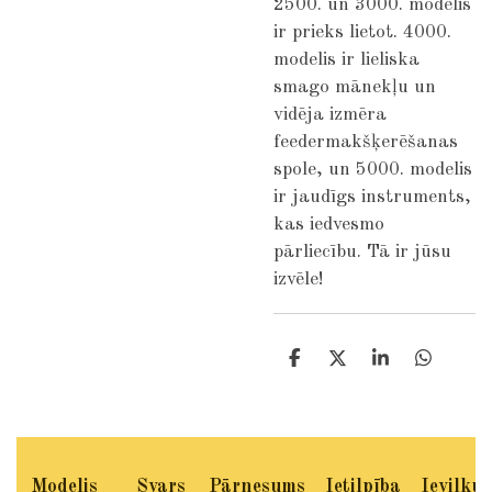
2500. un 3000. modelis
ir prieks lietot. 4000.
modelis ir lieliska
smago mānekļu un
vidēja izmēra
feedermakšķerēšanas
spole, un 5000. modelis
ir jaudīgs instruments,
kas iedvesmo
pārliecību. Tā ir jūsu
izvēle!
S
S
S
S
h
h
h
h
a
a
a
a
r
r
r
r
e
e
e
e
Modelis
Svars
Pārnesums
Ietilpība
Ievilku