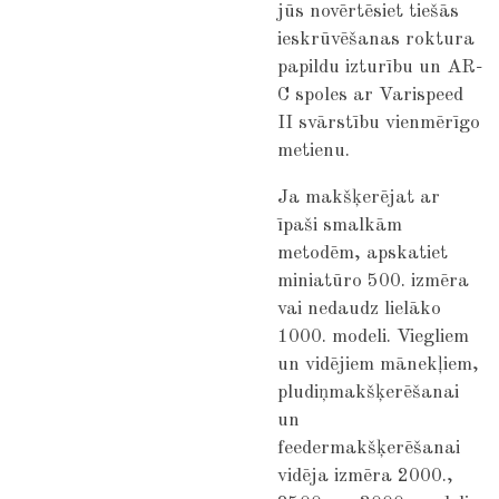
jūs novērtēsiet tiešās
ieskrūvēšanas roktura
papildu izturību un AR-
C spoles ar Varispeed
II svārstību vienmērīgo
metienu.
Ja makšķerējat ar
īpaši smalkām
metodēm, apskatiet
miniatūro 500. izmēra
vai nedaudz lielāko
1000. modeli. Viegliem
un vidējiem mānekļiem,
pludiņmakšķerēšanai
un
feedermakšķerēšanai
vidēja izmēra 2000.,