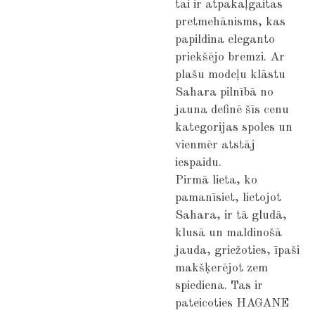
tai ir atpakaļgaitas
pretmehānisms, kas
papildina eleganto
priekšējo bremzi. Ar
plašu modeļu klāstu
Sahara pilnībā no
jauna definē šīs cenu
kategorijas spoles un
vienmēr atstāj
iespaidu.
Pirmā lieta, ko
pamanīsiet, lietojot
Sahara, ir tā gludā,
klusā un maldinošā
jauda, ​​griežoties, īpaši
makšķerējot zem
spiediena. Tas ir
pateicoties HAGANE