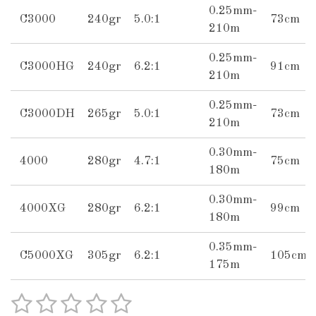
0.25mm-
C3000
240gr
5.0:1
73cm
210m
0.25mm-
C3000HG
240gr
6.2:1
91cm
210m
0.25mm-
C3000DH
265gr
5.0:1
73cm
210m
0.30mm-
4000
280gr
4.7:1
75cm
180m
0.30mm-
4000XG
280gr
6.2:1
99cm
180m
0.35mm-
C5000XG
305gr
6.2:1
105cm
175m
1
2
3
4
5
S
R
u