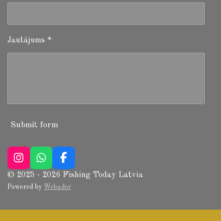
Jautājums *
Submit form
I
W
F
n
h
a
© 2025 - 2026 Fishing Today Latvia
s
a
c
Powered by
Webador
t
t
e
a
s
b
g
A
o
r
p
o