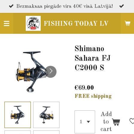
Skip
Bezmaksas piegāde virs 40€ visā Latvijā!
to
main
FISHING TODAY LV
content
Shimano
Sahara FJ
C2000 S
€69.00
FREE shipping
Add
to
cart