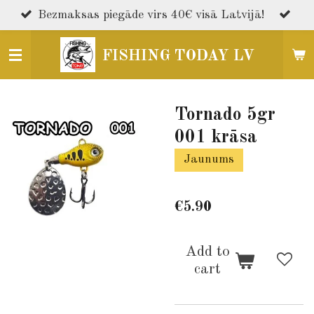
Skip
Bezmaksas piegāde virs 40€ visā Latvijā!
to
main
FISHING TODAY LV
content
Tornado 5gr
001 krāsa
Jaunums
€5.90
Add to
cart