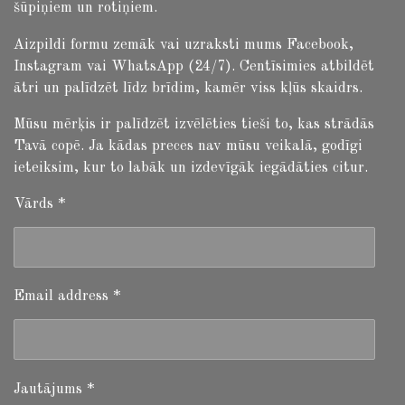
šūpiņiem un rotiņiem.
Aizpildi formu zemāk vai uzraksti mums Facebook,
Instagram vai WhatsApp (24/7). Centīsimies atbildēt
ātri un palīdzēt līdz brīdim, kamēr viss kļūs skaidrs.
Mūsu mērķis ir palīdzēt izvēlēties tieši to, kas strādās
Tavā copē. Ja kādas preces nav mūsu veikalā, godīgi
ieteiksim, kur to labāk un izdevīgāk iegādāties citur.
Vārds *
Email address *
Jautājums *