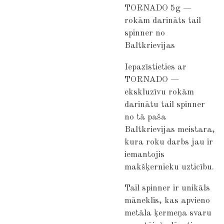
TORNADO 5g —
rokām darināts tail
spinner no
Baltkrievijas
Iepazīstieties ar
TORNADO —
ekskluzīvu rokām
darinātu tail spinner
no tā paša
Baltkrievijas meistara,
kura roku darbs jau ir
iemantojis
makšķernieku uzticību.
Tail spinner ir unikāls
māneklis, kas apvieno
metāla ķermeņa svaru