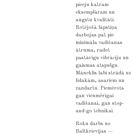
pieeju katram
eksemplāram un
augstu kvalitāti.
Rotējošā lāpstiņa
darbojas pat pie
minimāla vadīšanas
ātruma, radot
pastāvīgu vibrāciju un
gaismas atspulgu.
Māneklis labi strādā uz
līdakām, asariem un
zandartu. Piemērots
gan vienmērīgai
vadīšanai, gan stop-
and-go tehnikai.
Roku darbs no
Baltkrievijas —