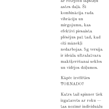
ar rotējošu lāpstiņu
astes daļā. Šī
kombinācija rada
vibrāciju un
mirgojumu, kas
efektīvi piesaista
plēsējus pat tad, kad
citi mānekļi
nedarbojas. 5g versija
ir ideāla ultralatvara
makšķerēšanai seklos
un vidējos dziļumos.
Kāpēc izvēlēties
TORNADO?
Katrs tail spinner tiek
izgatavots ar roku —
tas nozīmē individuālu