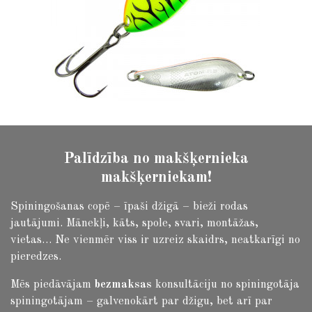
Palīdzība no makšķernieka
makšķerniekam!
Spiningošanas copē – īpaši džigā – bieži rodas
jautājumi.
Mānekļi, kāts, spole, svari, montāžas,
vietas… Ne vienmēr viss ir uzreiz skaidrs, neatkarīgi no
pieredzes.
Mēs piedāvājam
bezmaksas
konsultāciju no spiningotāja
spiningotājam – galvenokārt par džigu, bet arī par