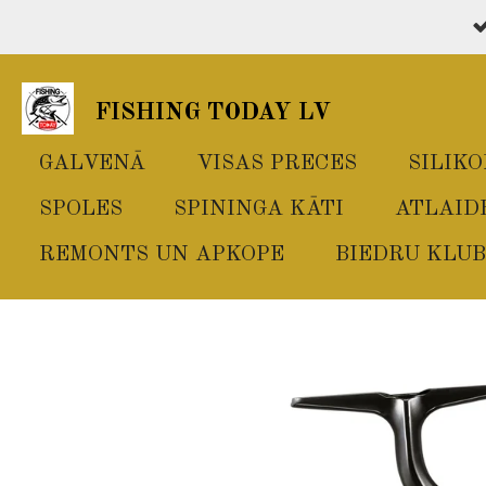
Skip
to
main
FISHING TODAY LV
content
GALVENĀ
VISAS PRECES
SILIK
SPOLES
SPININGA KĀTI
ATLAID
REMONTS UN APKOPE
BIEDRU KLUB