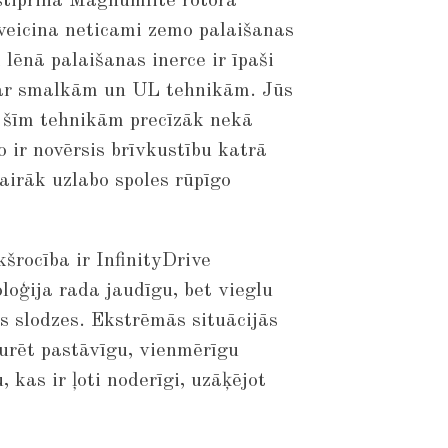
tiprina Magnumlite rotora
 veicina neticami zemo palaišanas
 lēnā palaišanas inerce ir īpaši
 ar smalkām un UL tehnikām. Jūs
 šīm tehnikām precīzāk nekā
 ir novērsis brīvkustību katrā
airāk uzlabo spoles rūpīgo
kšrocība ir InfinityDrive
loģija rada jaudīgu, bet vieglu
las slodzes. Ekstrēmās situācijās
turēt pastāvīgu, vienmērīgu
 kas ir ļoti noderīgi, uzāķējot