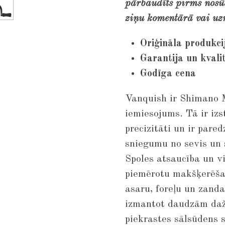
pārbaudīts pirms nosūt
ziņu komentārā vai uz
Oriģināla produkci
Garantija un kvali
Godīga cena
Vanquish ir Shimano Ma
iemiesojums. Tā ir izs
precizitāti un ir pare
sniegumu no sevis un 
Spoles atsaucība un v
piemērotu makšķerēša
asaru, foreļu un zand
izmantot daudzām da
piekrastes sālsūdens 