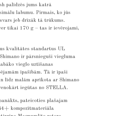
h palīdzēs jums katrā
imālu labumu. Pirmais, ko jūs
s svars jeb drīzāk tā trūkums.
r tikai 170 g – tas ir ievērojami,
us kvalitātes standartus UL
Shimano ir pārsnieguši viegluma
slabāko vieglo uztīšanas
ējamām īpašībām. Tā ir īpaši
 un līdz malām aprīkota ar Shimano
lvenokārt iegūtas no STELLA.
panākts, pateicoties plašajam
i4+ kompozītmateriāla