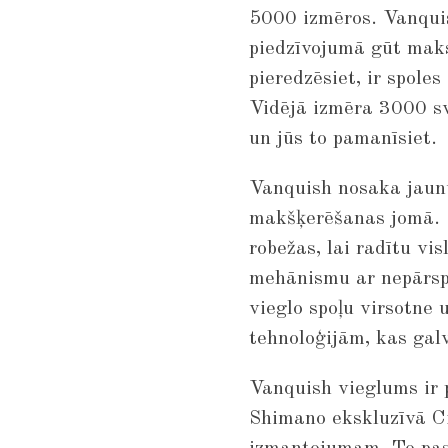
5000 izmēros. Vanquis
piedzīvojumā gūt maks
pieredzēsiet, ir spole
Vidējā izmēra 3000 sve
un jūs to pamanīsiet.
Vanquish nosaka jaun
makšķerēšanas jomā. 
robežas, lai radītu vi
mehānismu ar nepārsp
vieglo spoļu virsotne
tehnoloģijām, kas ga
Vanquish vieglums ir 
Shimano ekskluzīvā C