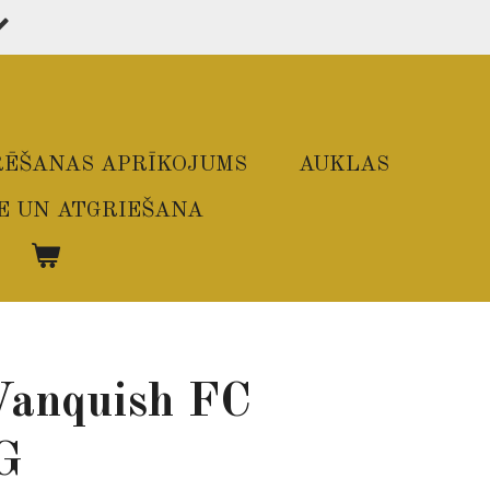
ĒŠANAS APRĪKOJUMS
AUKLAS
E UN ATGRIEŠANA
Vanquish FC
G