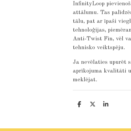
InfinityLoop pievieno
attālumu. Tas palīdzē
tālu, pat ar īpaši vie
tehnoloģijas, piemēra
Anti-Twist Fin, vēl va
tehnisko veiktspēju.
Ja nevēlaties upurēt 
aprīkojuma kvalitāti un
meklējat.
S
S
S
h
h
h
a
a
a
r
r
r