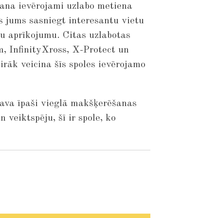
šana ievērojami uzlabo metiena
s jums sasniegt interesantu vietu
glu aprīkojumu. Citas uzlabotas
m, InfinityXross, X-Protect un
irāk veicina šīs spoles ievērojamo
sava īpaši vieglā makšķerēšanas
 veiktspēju, šī ir spole, ko