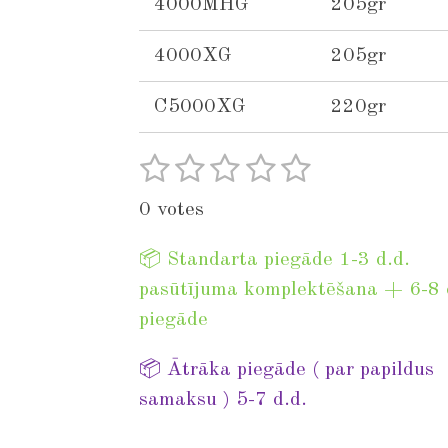
4000MHG
205gr
4000XG
205gr
C5000XG
220gr
1
2
3
4
5
S
R
u
s
s
s
s
s
a
0 votes
b
t
t
t
t
t
t
m
i
a
a
a
a
a
📦 Standarta piegāde 1-3 d.d.
i
n
t
r
pasūtījuma komplektēšana + 6-8 
r
r
r
r
r
g
piegāde
s
s
s
s
a
:
t
📦 Ātrāka piegāde ( par papildus
0
i
samaksu ) 5-7 d.d.
s
n
t
g