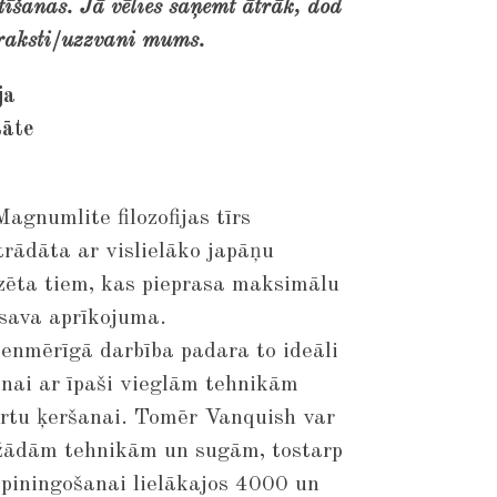
īšanas. Jā vēlies saņemt ātrāk, dod
raksti/uzzvani mums.
ja
tāte
gnumlite filozofijas tīrs
trādāta ar vislielāko japāņu
dzēta tiem, kas pieprasa maksimālu
sava aprīkojuma.
ienmērīgā darbība padara to ideāli
nai ar īpaši vieglām tehnikām
artu ķeršanai. Tomēr Vanquish var
žādām tehnikām un sugām, tostarp
spiningošanai lielākajos 4000 un