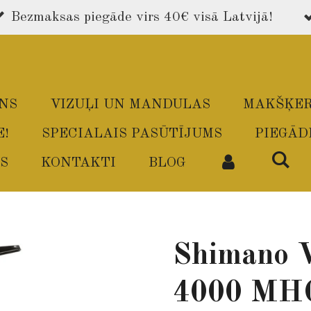
Bezmaksas piegāde virs 40€ visā Latvijā!
ONS
VIZUĻI UN MANDULAS
MAKŠĶER
E!
SPECIALAIS PASŪTĪJUMS
PIEGĀD
S
KONTAKTI
BLOG
Shimano 
4000 MH