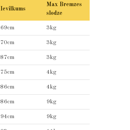
Max Bremzes
Ievilkums
slodze
69cm
3kg
70cm
3kg
87cm
3kg
75cm
4kg
86cm
4kg
86cm
9kg
94cm
9kg