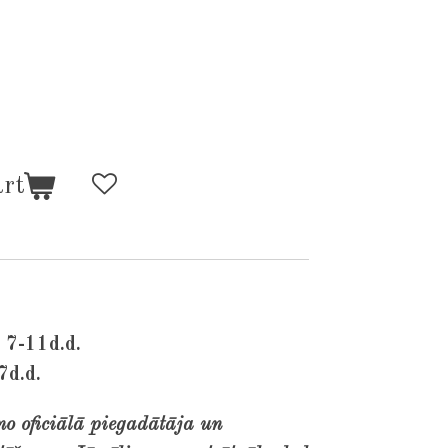
art
 7-11d.d.
7d.d.
no oficiālā piegadātāja un