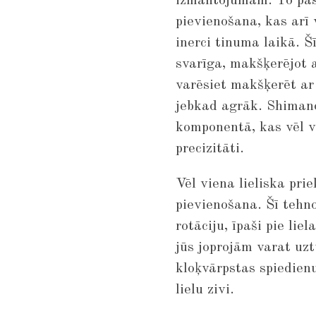
izmantojumam. To pas
pievienošana, kas arī
inerci tinuma laikā. Šī
svarīga, makšķerējot
varēsiet makšķerēt ar
jebkad agrāk. Shimano
komponentā, kas vēl v
precizitāti.
Vēl viena lieliska prie
pievienošana. Šī tehno
rotāciju, īpaši pie lie
jūs joprojām varat uz
kloķvārpstas spiedienu,
lielu zivi.