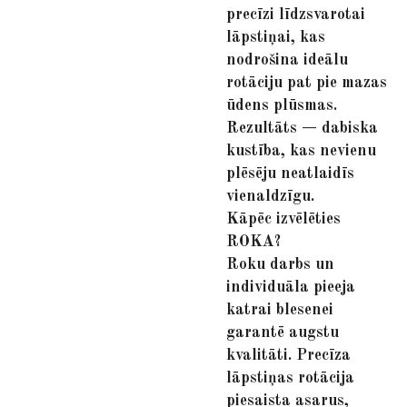
precīzi līdzsvarotai
lāpstiņai, kas
nodrošina ideālu
rotāciju pat pie mazas
ūdens plūsmas.
Rezultāts — dabiska
kustība, kas nevienu
plēsēju neatlaidīs
vienaldzīgu.
Kāpēc izvēlēties
ROKA?
Roku darbs un
individuāla pieeja
katrai blesenei
garantē augstu
kvalitāti. Precīza
lāpstiņas rotācija
piesaista asarus,