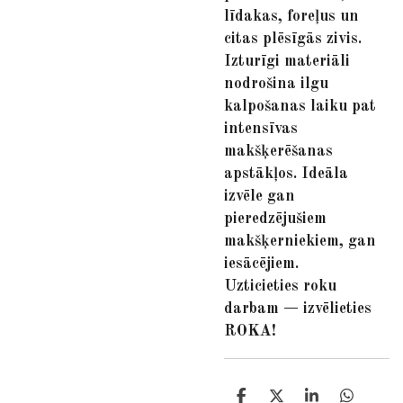
līdakas, foreļus un
citas plēsīgās zivis.
Izturīgi materiāli
nodrošina ilgu
kalpošanas laiku pat
intensīvas
makšķerēšanas
apstākļos. Ideāla
izvēle gan
pieredzējušiem
makšķerniekiem, gan
iesācējiem.
Uzticieties roku
darbam — izvēlieties
ROKA!
S
S
S
S