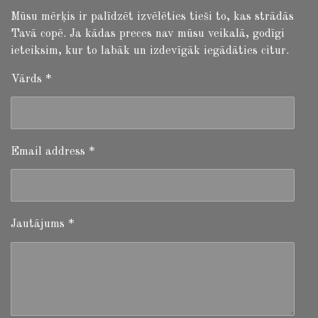
Mūsu mērķis ir palīdzēt izvēlēties tieši to, kas strādās
Tavā copē. Ja kādas preces nav mūsu veikalā, godīgi
ieteiksim, kur to labāk un izdevīgāk iegādāties citur.
Vārds *
Email address *
Jautājums *