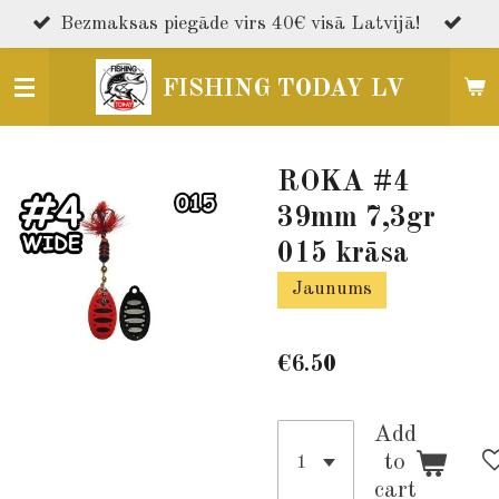
Skip
Bezmaksas piegāde virs 40€ visā Latvijā!
to
main
FISHING TODAY LV
content
ROKA #4
39mm 7,3gr
015 krāsa
Jaunums
€6.50
Add
to
cart