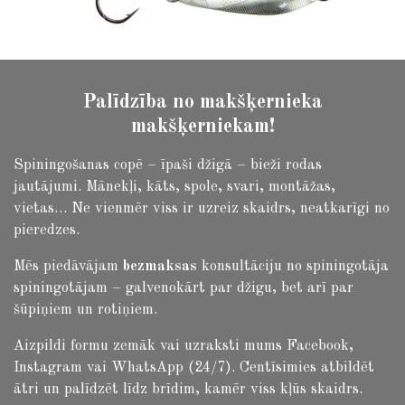
Palīdzība no makšķernieka
makšķerniekam!
Spiningošanas copē – īpaši džigā – bieži rodas
jautājumi.
Mānekļi, kāts, spole, svari, montāžas,
vietas… Ne vienmēr viss ir uzreiz skaidrs, neatkarīgi no
pieredzes.
Mēs piedāvājam
bezmaksas
konsultāciju no spiningotāja
spiningotājam – galvenokārt par džigu, bet arī par
šūpiņiem un rotiņiem.
Aizpildi formu zemāk vai uzraksti mums Facebook,
Instagram vai WhatsApp (24/7). Centīsimies atbildēt
ātri un palīdzēt līdz brīdim, kamēr viss kļūs skaidrs.