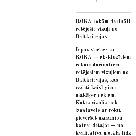
ROKA rokām darināti
rotējošie vizuļi no
Baltkrievijas
Iepazīstieties ar
ROKA — ekskluzīviem
rokām darinātiem
rotējošiem vizuļiem no
Baltkrievijas, kas
radīti kaislīgiem
makšķerniekiem.
Katrs vizulis tiek
izgatavots ar roku,
pievēršot uzmanību
katrai detaļai — no
kvalitatīva metāla līdz