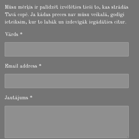
Mūsu mērķis ir palīdzēt izvēlēties tieši to, kas strādās
Tavā copē. Ja kādas preces nav mūsu veikalā, godīgi
ieteiksim, kur to labāk un izdevīgāk iegādāties citur.
Vārds *
Email address *
Jautājums *