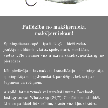
Palīdzība no makšķernieka
makšķerniekam!
Spiningošanas copē – īpaši džigā – bieži rodas
jautājumi.
Mānekļi, kāts, spole, svari, montāžas,
vietas… Ne vienmēr viss ir uzreiz skaidrs, neatkarīgi no
pieredzes.
Mēs piedāvājam
bezmaksas
konsultāciju no spiningotāja
spiningotājam – galvenokārt par džigu, bet arī par
šūpiņiem un rotiņiem.
Aizpildi formu zemāk vai uzraksti mums Facebook,
Instagram vai WhatsApp (24/7). Centīsimies atbildēt
ātri un palīdzēt līdz brīdim, kamēr viss kļūs skaidrs.