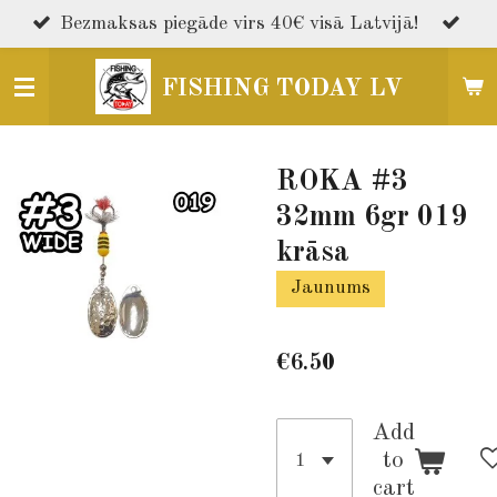
Skip
Bezmaksas piegāde virs 40€ visā Latvijā!
to
main
FISHING TODAY LV
content
ROKA #3
32mm 6gr 019
krāsa
Jaunums
€6.50
Add
to
cart