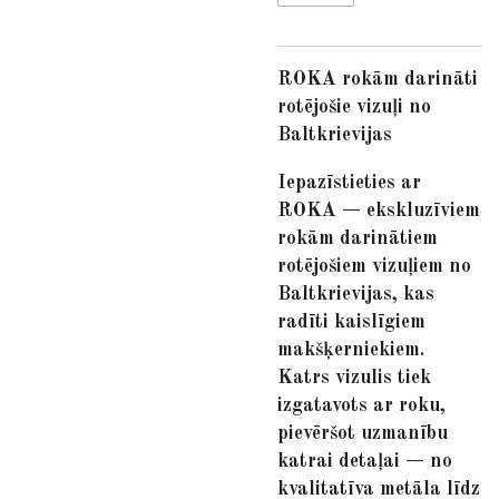
ROKA rokām darināti
rotējošie vizuļi no
Baltkrievijas
Iepazīstieties ar
ROKA — ekskluzīviem
rokām darinātiem
rotējošiem vizuļiem no
Baltkrievijas, kas
radīti kaislīgiem
makšķerniekiem.
Katrs vizulis tiek
izgatavots ar roku,
pievēršot uzmanību
katrai detaļai — no
kvalitatīva metāla līdz