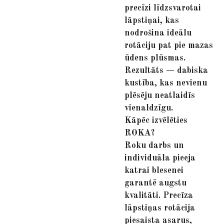
precīzi līdzsvarotai
lāpstiņai, kas
nodrošina ideālu
rotāciju pat pie mazas
ūdens plūsmas.
Rezultāts — dabiska
kustība, kas nevienu
plēsēju neatlaidīs
vienaldzīgu.
Kāpēc izvēlēties
ROKA?
Roku darbs un
individuāla pieeja
katrai blesenei
garantē augstu
kvalitāti. Precīza
lāpstiņas rotācija
piesaista asarus,