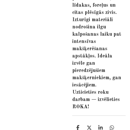
līdakas, foreļus un
citas plēsīgās zivis.
Izturīgi materiāli
nodrošina ilgu
kalpošanas laiku pat
intensīvas
makšķerēšanas
apstākļos. Ideāla
izvēle gan
pieredzējušiem
makšķerniekiem, gan
iesācējiem.
Uzticieties roku
darbam — izvēlieties
ROKA!
S
S
S
S