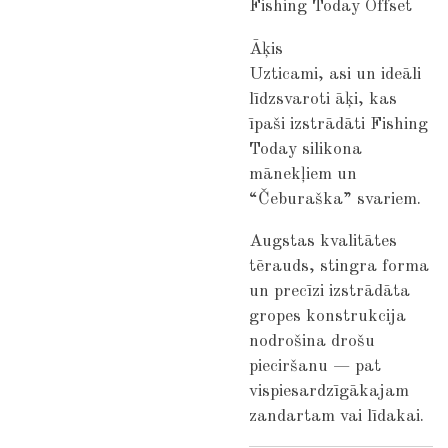
Fishing Today Offset
Āķis
Uzticami, asi un ideāli
līdzsvaroti āķi, kas
īpaši izstrādāti Fishing
Today silikona
mānekļiem un
“Čeburaška” svariem.
Augstas kvalitātes
tērauds, stingra forma
un precīzi izstrādāta
gropes konstrukcija
nodrošina drošu
pieciršanu — pat
vispiesardzīgākajam
zandartam vai līdakai.