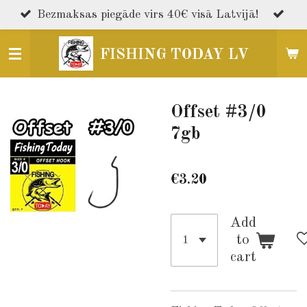
Skip
Bezmaksas piegāde virs 40€ visā Latvijā!
to
main
FISHING TODAY LV
content
Offset #3/0
7gb
€3.20
Add
to
cart