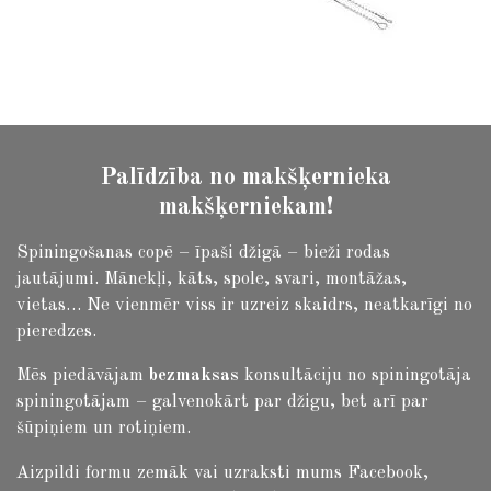
Palīdzība no makšķernieka
makšķerniekam!
Spiningošanas copē – īpaši džigā – bieži rodas
jautājumi.
Mānekļi, kāts, spole, svari, montāžas,
vietas… Ne vienmēr viss ir uzreiz skaidrs, neatkarīgi no
pieredzes.
Mēs piedāvājam
bezmaksas
konsultāciju no spiningotāja
spiningotājam – galvenokārt par džigu, bet arī par
šūpiņiem un rotiņiem.
Aizpildi formu zemāk vai uzraksti mums Facebook,