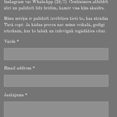
Instagram vai WhatsApp (24/7). Centīsimies atbildēt
ātri un palīdzēt līdz brīdim, kamēr viss kļūs skaidrs.
Mūsu mērķis ir palīdzēt izvēlēties tieši to, kas strādās
Tavā copē. Ja kādas preces nav mūsu veikalā, godīgi
ieteiksim, kur to labāk un izdevīgāk iegādāties citur.
Vārds *
Email address *
Jautājums *