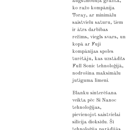
augstmoduļa grafīta,
ko ražo kompānija
Toray, ar minimālu
saistvielu saturu, tiem
ir ātrs darbības
režīms, viegls svars, un
kopā ar Fuji
kompānijas spoles
turētāju, kas uzstādīts
Full Sonic tehnoloģijā,
nodrošina maksimālu
jutīguma līmeni.
Blanku sinterēšana
veikta pēc Si Nanoc
tehnoloģijas,
pievienojot saistvielai
silīcija dioksīdu. Šī
tehnoloģija parādījās