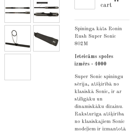
cart
Spininga kāts Ronin
Rush Super Sonic
802M
Ieteicāms spoles
izmērs - 4000
Super Sonic spiningu
sērija, atšķirībā no
klasiskā Sonic, ir ar
stilīgāku un
dinamiskāku dizainu.
Raksturīga atšķirība
no klasiskajiem Sonic
modeļiem ir izmantotā