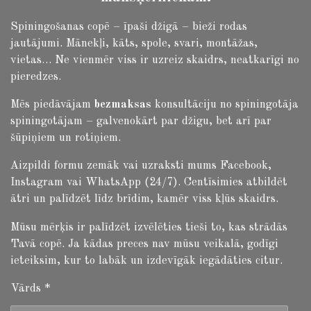
Spiningošanas copē – īpaši džigā – bieži rodas
jautājumi.
Mānekļi, kāts, spole, svari, montāžas,
vietas… Ne vienmēr viss ir uzreiz skaidrs, neatkarīgi no
pieredzes.
Mēs piedāvājam
bezmaksas
konsultāciju no spiningotāja
spiningotājam – galvenokārt par džigu, bet arī par
šūpiņiem un rotiņiem.
Aizpildi formu zemāk vai uzraksti mums Facebook,
Instagram vai WhatsApp (24/7). Centīsimies atbildēt
ātri un palīdzēt līdz brīdim, kamēr viss kļūs skaidrs.
Mūsu mērķis ir palīdzēt izvēlēties tieši to, kas strādās
Tavā copē. Ja kādas preces nav mūsu veikalā, godīgi
ieteiksim, kur to labāk un izdevīgāk iegādāties citur.
Vārds *