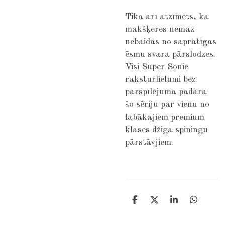
Tika arī atzīmēts, ka
makšķeres nemaz
nebaidās no saprātīgas
ēsmu svara pārslodzes.
Visi Super Sonic
raksturlielumi bez
pārspīlējuma padara
šo sēriju par vienu no
labākajiem premium
klases džiga spiningu
pārstāvjiem.
S
S
S
S
h
h
h
h
a
a
a
a