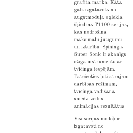
grafīta marka. Kāta
gals izgatavots no
augstmoduļa oglekļa
šķiedras T1100 sērijas,
kas nodrošina
maksimālu jutīgumu
un izturību. Spiningis
Super Sonic ir skanīgs
džiga instruments ar
tvīčinga iespējām.
Pateicoties ļoti ātrajam
darbības režīmam,
tvīčinga vadīšana
sniedz izcilus
animācijas rezultātus.
Visi sērijas modeļi ir
izgatavoti no