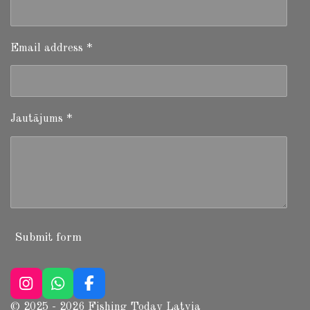
Email address *
Jautājums *
Submit form
I
W
F
n
h
a
© 2025 - 2026 Fishing Today Latvia