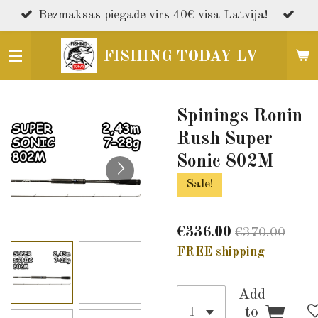
Skip
Bezmaksas piegāde virs 40€ visā Latvijā!
to
main
FISHING TODAY LV
content
Spinings Ronin
Rush Super
Sonic 802M
Sale!
€336.00
€370.00
FREE shipping
Add
to