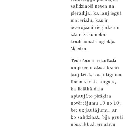
salīdzinoši nesen un
pierādīja, ka ļauj iegūt
materiālu, kas ir
ievērojami vieglāks un
izturīgāks nekā
tradicionālā oglekļa
šķiedra.
Testēšanas rezultāti
un pircēju atsauksmes
ļauj teikt, ka jutīguma
līmenis ir tik augsts,
ka lielākā daļa
aptaujāto piešķīra
novērtējumu 10 no 10,
bet uz jautājumu, ar
ko salīdzināt, bija grūti
nosaukt alternatīvu.