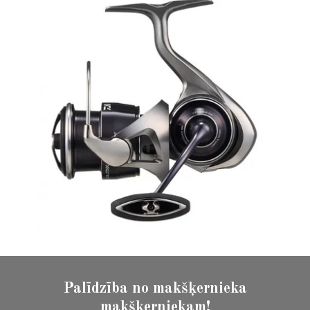
Palīdzība no makšķernieka
makšķerniekam!