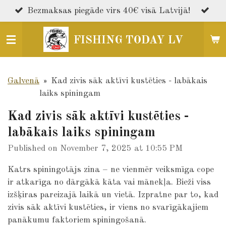
Skip
Bezmaksas piegāde virs 40€ visā Latvijā!
to
main
FISHING TODAY LV
content
Galvenā
»
Kad zivis sāk aktīvi kustēties - labākais
laiks spiningam
Kad zivis sāk aktīvi kustēties -
labākais laiks spiningam
Published on November 7, 2025 at 10:55 PM
Katrs spiningotājs zina – ne vienmēr veiksmīga cope
ir atkarīga no dārgākā kāta vai mānekļa. Bieži viss
izšķiras pareizajā laikā un vietā. Izpratne par to, kad
zivis sāk aktīvi kustēties, ir viens no svarīgākajiem
panākumu faktoriem spiningošanā.