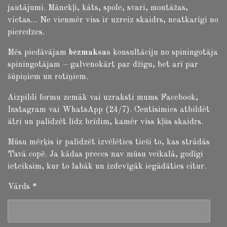
jautājumi.
Mānekļi, kāts, spole, svari, montāžas,
vietas… Ne vienmēr viss ir uzreiz skaidrs, neatkarīgi no
pieredzes.
Mēs piedāvājam
bezmaksas
konsultāciju no spiningotāja
spiningotājam – galvenokārt par džigu, bet arī par
šūpiņiem un rotiņiem.
Aizpildi formu zemāk vai uzraksti mums Facebook,
Instagram vai WhatsApp (24/7). Centīsimies atbildēt
ātri un palīdzēt līdz brīdim, kamēr viss kļūs skaidrs.
Mūsu mērķis ir palīdzēt izvēlēties tieši to, kas strādās
Tavā copē. Ja kādas preces nav mūsu veikalā, godīgi
ieteiksim, kur to labāk un izdevīgāk iegādāties citur.
Vārds *