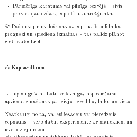
Pārmērīgs karstums vai pilnīgs bezvējš – zivis
pārvietojas dziļāk, cope kļūst sarežģītāka.
💡 Padoms: pirms došanās uz copi pārbaudi laika
prognozi un spiediena izmaiņas – tas palīdz plānot
efektīvāko brīdi.
🎣
Kopsavilkums
Lai spiningošana būtu veiksmīga, nepieciešams
apvienot zināšanas par zivju uzvedību, laiku un vietu.
Neatkarīgi no tā, vai esi iesācējs vai pieredzējis
copmanis – vēro dabu, eksperimentē ar mānekļiem un
ievēro zivju ritmu.