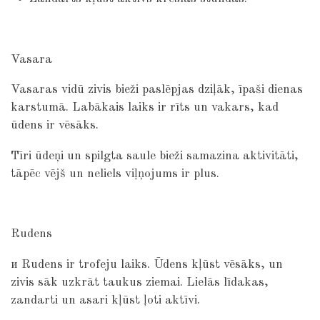
Vasara
Vasaras vidū zivis bieži paslēpjas dziļāk, īpaši dienas
karstumā. Labākais laiks ir rīts un vakars, kad
ūdens ir vēsāks.
Tīri ūdeņi un spilgta saule bieži samazina aktivitāti,
tāpēc vējš un neliels viļņojums ir plus.
Rudens
и Rudens ir trofeju laiks. Ūdens kļūst vēsāks, un
zivis sāk uzkrāt taukus ziemai. Lielās līdakas,
zandarti un asari kļūst ļoti aktīvi.