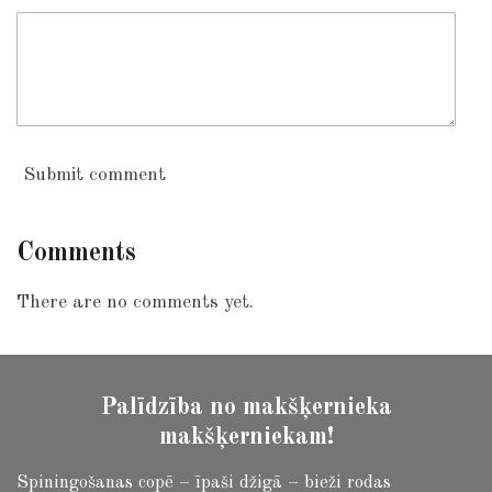
Submit comment
Comments
There are no comments yet.
Palīdzība no makšķernieka
makšķerniekam!
Spiningošanas copē – īpaši džigā – bieži rodas