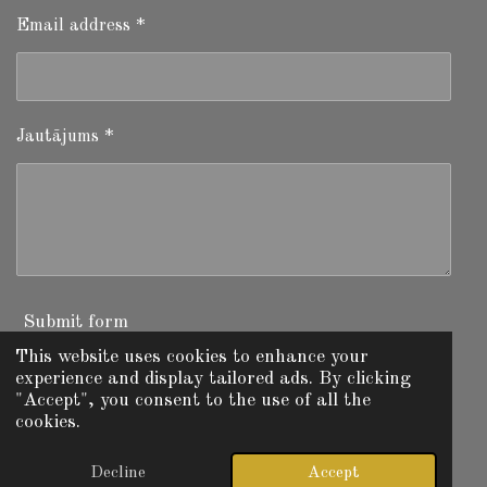
Email address *
Jautājums *
Submit form
This website uses cookies to enhance your
experience and display tailored ads. By clicking
"Accept", you consent to the use of all the
I
W
F
cookies.
n
h
a
© 2025 - 2026 Fishing Today Latvia
s
a
c
Powered by
Webador
t
t
e
Decline
Accept