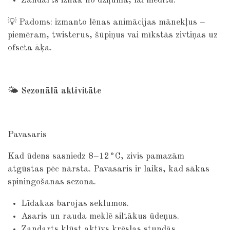
Zandarts iznāk no dziļuma, lai medītu.
💡 Padoms: izmanto lēnas animācijas mānekļus –
piemēram, twisterus, šūpiņus vai mīkstās zivtiņas uz
ofseta āķa.
🌤
Sezonālā aktivitāte
Pavasaris
Kad ūdens sasniedz 8–12°C, zivis pamazām
atgūstas pēc nārsta. Pavasaris ir laiks, kad sākas
spiningošanas sezona.
Līdakas barojas seklumos.
Asaris un rauda meklē siltākus ūdeņus.
Zandarts kļūst aktīvs krēslas stundās.