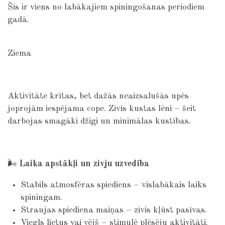
Šis ir viens no labākajiem spiningošanas periodiem
gadā.
Ziema
Aktivitāte krītas, bet dažās neaizsalušās upēs
joprojām iespējama cope. Zivis kustas lēni – šeit
darbojas smagāki džigi un minimālas kustības.
🌬
Laika apstākļi un zivju uzvedība
Stabils atmosfēras spiediens – vislabākais laiks
spiningam.
Straujas spiediena maiņas – zivis kļūst pasīvas.
Viegls lietus vai vējš – stimulē plēsēju aktivitāti.