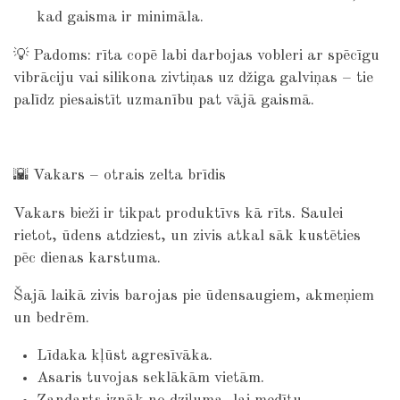
kad gaisma ir minimāla.
💡 Padoms: rīta copē labi darbojas vobleri ar spēcīgu
vibrāciju vai silikona zivtiņas uz džiga galviņas – tie
palīdz piesaistīt uzmanību pat vājā gaismā.
🌇 Vakars – otrais zelta brīdis
Vakars bieži ir tikpat produktīvs kā rīts. Saulei
rietot, ūdens atdziest, un zivis atkal sāk kustēties
pēc dienas karstuma.
Šajā laikā zivis barojas pie ūdensaugiem, akmeņiem
un bedrēm.
Līdaka kļūst agresīvāka.
Asaris tuvojas seklākām vietām.