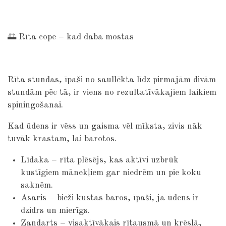
🌅 Rīta cope – kad daba mostas
Rīta stundas, īpaši no saullēkta līdz pirmajām divām
stundām pēc tā, ir viens no rezultatīvākajiem laikiem
spiningošanai.
Kad ūdens ir vēss un gaisma vēl mīksta, zivis nāk
tuvāk krastam, lai barotos.
Līdaka – rīta plēsējs, kas aktīvi uzbrūk
kustīgiem mānekļiem gar niedrēm un pie koku
saknēm.
Asaris – bieži kustas baros, īpaši, ja ūdens ir
dzidrs un mierīgs.
Zandarts – visaktīvākais rītausmā un krēslā,